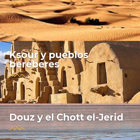
Ksour y pueblos
bereberes
Douz y el Chott el-Jerid