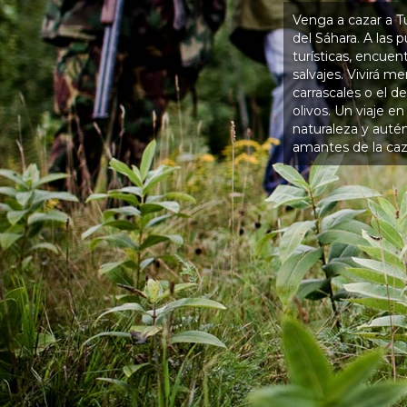
Venga a cazar a T
del Sáhara. A las
turísticas, encue
salvajes. Vivirá m
carrascales o el d
olivos. Un viaje e
naturaleza y auté
amantes de la caz