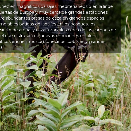
únez en magníficos paisajes mediterráneos o en la linde
 puertas de Europa y muy cerca de grandes estaciones
ntre abundantes presas de caza en grandes espacios
emorables batidas de jabalíes en los bosques, los
esierto de arena, y cazará zorzales cerca de los campos de
n el que disfrutará de nuevas emociones en plena
nticos encuentros con tunecinos cordiales y grandes
a.