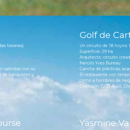
Golf de Ca
as traseras)
Un circuito de 18 hoyos:
Superficie: 29 ha
Arquitecto: circuito cre
francés Yves Bureau
n salónbar con su
Cancha de prácticas, aca
la de banquetes y
El restaurante con terraz
como a hombres de nego
Dirección: C/ 13 Août, Ch
ourse
Yasmine Val