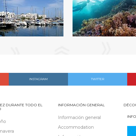
INSTAGRAM
TWITTER
EZ DURANTE TODO EL
INFORMACIÓN GENERAL
DÉCO
O
INF
Información general
oño
Accommodation
mavera