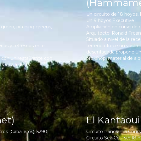
(Hammame
Un circuito de 18 hoyos, P
Un 9 hoyos Executive
 green, pitching greens,
Ampliación en curso de r
Arquitecto: Ronald Fream
Situado a nivel de la rece
erios y refrescos en el
terreno ofrece un vasto
desenfadada propone un b
 con un restaurante con
pro-shop, material de alq
es y sala de TV.
et)
El Kantaoui
tros (Caballeros), 5290
Circuito Panorama Cours
Circuito Sea Course: 18 