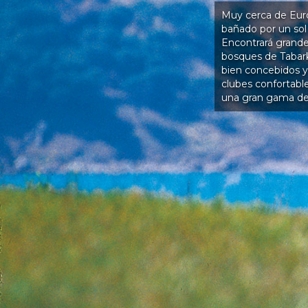
Muy cerca de Euro
bañado por un sol 
Encontrará grande
bosques de Tabark
bien concebidos y
clubes confortabl
una gran gama de 