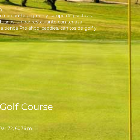
m
 con putting-green y campo de prácticas.
uarios, un bar restaurante con terraza
 tienda Pro-shop, caddies, carritos de golf y
Golf Course
 Par 72, 6076 m