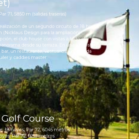
t)
ar 71, 5850 m (salidas traseras)
ealización de un segundo circuito de 18 hoyos
 (Nicklaus Design para la ampliación)
pción, el club house con vistas a todo el
 panorama desde su terraza. En una atmósfera
ar, un restaurante, vestuarios, una tienda
uiler y caddies master.
 Golf Course
e: 18 hoyos, Par 72, 6045 metros
hoyos, Par 72, 6253 metros