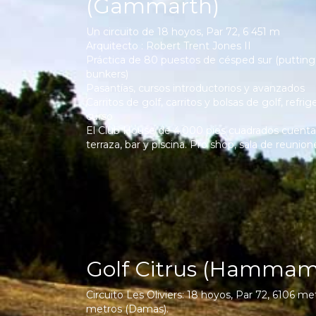
(Gammarth)
Un circuito de 18 hoyos, Par 72, 6 451 m
Arquitecto : Robert Trent Jones II
Práctica de 80 puestos de césped sur (putting
bunkers)
Pasantías, cursos introductorios y avanzados
Carritos de golf, carritos y bolsas de golf, refrig
curso
El Club House de 4.000 pies cuadrados cuenta
terraza, bar y piscina. Pro shop, sala de reunion
Golf Citrus (Hammam
Circuito Les Oliviers: 18 hoyos, Par 72, 6106 me
metros (Damas).