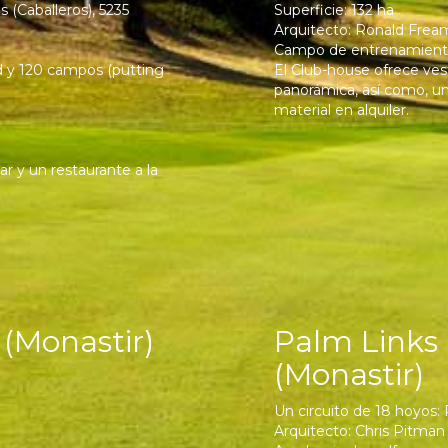
 (Caballeros), 5235
Superficie: 132 ha
Arquitecto: Ronald Frea
Campo de entrenamiento
d y 120 campos (putting
El Club-house ofrece vest
panorámica, así como, una
material en alquiler.
r y un restaurante a la
(Monastir)
Palm Links 
(Monastir)
Un circuito de 18 hoyos:
Arquitecto: Chris Pitman