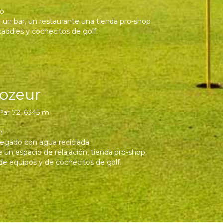
to
 un bar, un restaurante una tienda pro-shop
 caddies y cochecitos de golf.
Tozeur
 Par 72, 6345 m
m
regado con agua reciclada
 un espacio de relajación, tienda pro-shop,
r de equipos y de cochecitos de golf.