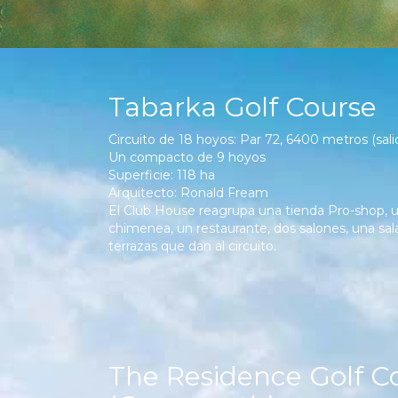
Tabarka Golf Course
Circuito de 18 hoyos: Par 72, 6400 metros (salid
Un compacto de 9 hoyos
Superficie: 118 ha
Arquitecto: Ronald Fream
El Club House reagrupa una tienda Pro-shop, u
chimenea, un restaurante, dos salones, una sa
terrazas que dan al circuito.
The Residence Golf C