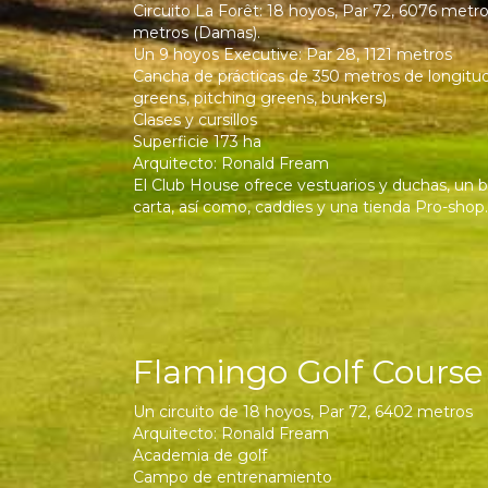
Circuito La Forêt: 18 hoyos, Par 72, 6076 metros
metros (Damas).
Un 9 hoyos Executive: Par 28, 1121 metros
Cancha de prácticas de 350 metros de longitu
greens, pitching greens, bunkers)
Clases y cursillos
Superficie 173 ha
Arquitecto: Ronald Fream
El Club House ofrece vestuarios y duchas, un ba
carta, así como, caddies y una tienda Pro-shop.
Flamingo Golf Course 
Un circuito de 18 hoyos, Par 72, 6402 metros
Arquitecto: Ronald Fream
Academia de golf
Campo de entrenamiento