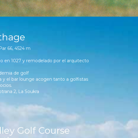
rthage
 Par 66, 4524 m
ado en 1027 y remodelado por el arquitecto
demia de golf
a y el bar lounge acogen tanto a golfistas
cios.
otrana 2, La Soukra
ley Golf Course