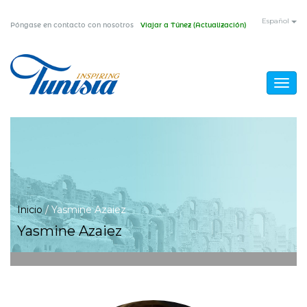
Pasar
Español
Póngase en contacto con nosotros
Viajar a Túnez (Actualización)
al
contenido
principal
Togg
navig
Usted
Inicio
/
Yasmine Azaiez
Yasmine Azaiez
está
aquí