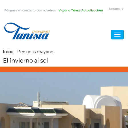
Pasar
Español
Póngase en contacto con nosotros
Viajar a Túnez (Actualización)
al
contenido
principal
Togg
navig
Usted
Inicio
/
Personas mayores
/
El invierno al sol
El invierno al sol
está
aquí