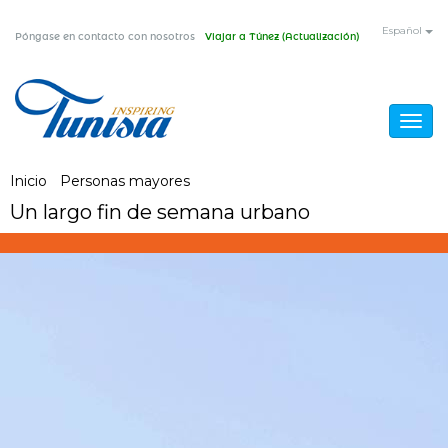
Pasar
Español
Póngase en contacto con nosotros
Viajar a Túnez (Actualización)
al
contenido
principal
Togg
navig
Usted
Inicio
/
Personas mayores
/
Un largo fin de semana urbano
Un largo fin de semana urbano
está
aquí