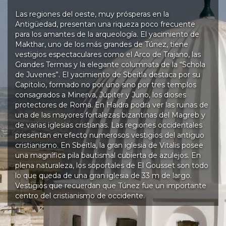
Las regiones del oeste, muy prósperas en la
Antigüedad, presentan una riqueza poco frecuente
para los amantes de la arqueología. El yacimiento de
Makthar, uno de los más grandes de Túnez, tiene
vestigios espectaculares como el Arco de Trajano, las
Grandes Termas y la elegante columnata de la “Schola
de Juvenes”. El yacimiento de Sbeïtla destaca por su
Capitolio, formado no por uno sino por tres templos
consagrados a Minerva, Júpiter y Juno, los dioses
protectores de Roma. En Haïdra podrá ver las ruinas de
una de las mayores fortalezas bizantinas del Magreb y
de varias iglesias cristianas. Las regiones occidentales
presentan en efecto numerosos vestigios del antiguo
cristianismo. En Sbeïtla, la gran iglesia de Vitalis posee
una magnífica pila bautismal cubierta de azulejos. En
plena naturaleza, los soportales de El Gousset son todo
lo que queda de una gran iglesia de 33 m de largo.
Vestigios que recuerdan que Túnez fue un importante
centro del cristianismo de occidente.