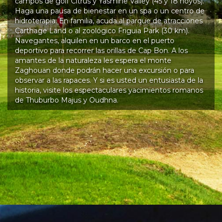
campos de golf Citrus y Yasmine Valley (45 y 18 hoyos).
Haga una pausa de bienestar en un spa o un centro de
hidroterapia. En familia, acuda al parque de atracciones
Carthage Land o al zoológico Friguia Park (30 km).
Navegantes, alquilen en un barco en el puerto
deportivo para recorrer las orillas de Cap Bon. A los
amantes de la naturaleza les espera el monte
Zaghouan donde podrán hacer una excursión o para
observar a las rapaces. Y si es usted un entusiasta de la
historia, visite los espectaculares yacimientos romanos
de Thuburbo Majus y Oudhna.