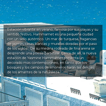
Estación vibrante en verano, famosa por sus playas y su
sentido festivo, Hammamet es una pequeña ciudad
con un sello auténtico. Un mar de turquesa, fragancias
de jazmín, casas blancas y murallas doradas por el paso
de los siglos… De su medina rodeada de fina arena se
desprende una poesía particular. Cerca de allí, la nueva
estación de Yasmine Hammamet presenta un
decorado más contemporáneo, en tanto que los
bosques y los campos de limoneros harán las delicias
de los amantes de la naturaleza.