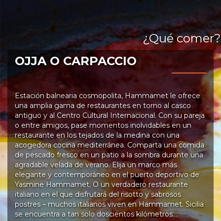
¿Qué comer?
OJJA O CARPACCIO
Estación balnearia cosmopolita, Hammamet le ofrece
una amplia gama de restaurantes en torno al casco
antiguo y al Centro Cultural Internacional. Con su pareja
o entre amigos, pase momentos inolvidables en un
restaurante en los tejados de la medina con una
acogedora cocina mediterránea. Comparta una comida
de pescado fresco en un patio a la sombra durante una
agradable velada de verano. Elija un marco más
elegante y contemporáneo en el puerto deportivo de
Yasmine Hammamet. O un verdadero restaurante
italiano en el que disfrutará del risotto y sabrosos
postres – muchos italianos viven en Hammamet. Sicilia
se encuentra a tan solo doscientos kilómetros…