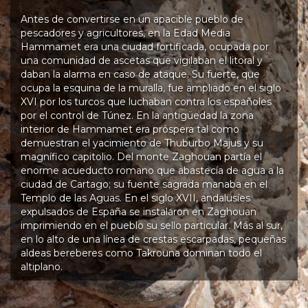
Antes de convertirse en un apacible pueblo de
pescadores y agricultores, en la Edad Media
Hammamet era una ciudad fortificada, ocupada por
una comunidad de ascetas que vigilaban el litoral y
daban la alarma en caso de ataque. Su fuerte, que
ocupa la esquina de la muralla, fue ampliado en el siglo
XVI por los turcos que luchaban contra los españoles
por el control de Túnez. En la antigüedad la zona
interior de Hammamet era próspera tal como
demuestran el yacimiento de Thuburbo Majus y su
magnífico capitolio. Del monte Zaghouan partía el
enorme acueducto romano que abastecía de agua a la
ciudad de Cartago; su fuente sagrada manaba en el
Templo de las Aguas. En el siglo XVII, andalusíes
expulsados de España se instalaron en Zaghouan
imprimiendo en el pueblo su sello particular. Más al sur,
en lo alto de una línea de crestas escarpadas, pequeñas
aldeas bereberes como Takrouna dominan todo el
altiplano.