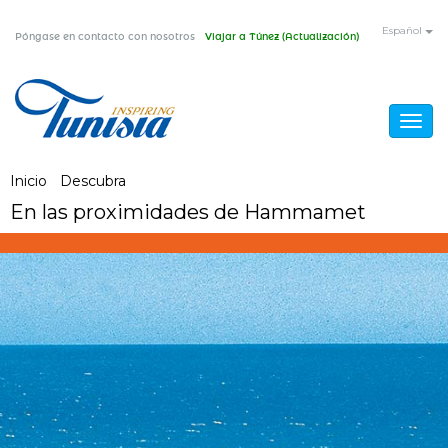
Pasar
Español
Póngase en contacto con nosotros
Viajar a Túnez (Actualización)
al
contenido
principal
Togg
navig
Usted
Inicio
/
Descubra
/
En las proximidades de Hammamet
En las proximidades de Hammamet
está
aquí