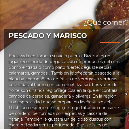
¿Qué comer?
PESCADO Y MARISCO
Enclavada en torno a su viejo puerto, Bizerta es un
lugar reconocido de degustación de productos del mar.
Como entrada o como plato fuerte, deguste sepias,
calamares, gambas… También le ofrecerán pescado a la
plancha acompañado de fritura de verduras o verduras
cocinadas al horno con comino y azafrán. Los valles del
norte son una rica región agrícola en la que encontrará
campos de cereales, ganadería y olivares. En la región,
una especialidad que se prepara en las fiestas es el
t’bikh, una especie de sopa de trigo triturado con carne
de cordero, perfumada con especias y cáscara de
naranja. También le gustará un delicioso cuscús con
mero delicadamente perfumado. El cuscús es un