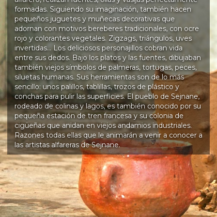
formadas. Siguiendo su imaginación, también hacen
pequeños juguetes y muñecas decorativas que
adornan con motivos bereberes tradicionales, con ocre
rojo y colorantes vegetales. Zigzags, triángulos, uves
invertidas… Los deliciosos personajillos cobran vida
entre sus dedos. Bajo los platos y las fuentes, dibujaban
también viejos símbolos de palmeras, tortugas, peces,
siluetas humanas. Sus herramientas son de lo más
sencillo: unos palillos, tablillas, trozos de plástico y
conchas para pulir las superficies. El pueblo de Sejnane,
rodeado de colinas y lagos, es también conocido por su
pequeña estación de tren francesa y su colonia de
cigüeñas que anidan en viejos andamios industriales.
Razones todas ellas que le animarán a venir a conocer a
las artistas alfareras de Sejnane.