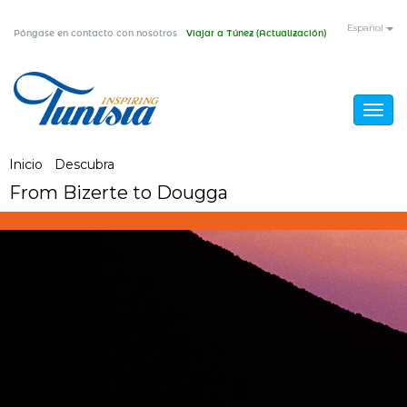
Pasar
Español
Póngase en contacto con nosotros
Viajar a Túnez (Actualización)
al
contenido
principal
Togg
navig
Usted
Inicio
/
Descubra
/
De Bizerte a Dougga
From Bizerte to Dougga
está
aquí