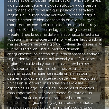
Las ruinas de Útica, primera fundación fenicia de Túnez,
y de Dougga, pequeña ciudad autóctona que pasó a
ser romana, dan fe del antiguo pasado de esta fértil
región. En Dougga podrá ver todo un casco antiguo
magníficamente bien conservado en el que surgen
monumentos como el mausoleo númida, el teatro y el
capitolio. Bizerta ocupa un lugar estratégico en el
Mediterráneo lo que ha determinado hasta la fecha su
vocación militar. El puerto interior y el gran lago unido al
mar recibieron hasta el siglo XVII galeras de corsarios. Al
Sur de Bizerta, en Ghar el-Melh fondeaban
antiguamente los barcos de guerra otomanos; todavía
se pueden ver las ruinas del arsenal y tres fortalezas. La
región fue cultivada y puesta en valor en la misma
época por andalusíes, musulmanes expulsados de
España. Éstos también se instalaron en Testour,
pequeña ciudad en la que se pueden ver mezquitas
únicas en su género, inspiradas en las iglesias
españolas. El lago Ichkeul es uno de los humedales
más importantes del Mediterráneo. Se trata de un
ecosistema único, caracterizado por la alternancia
estacional de agua dulce y agua salada que atrae a
miles de aves acuáticas. Una montaña cubierta de