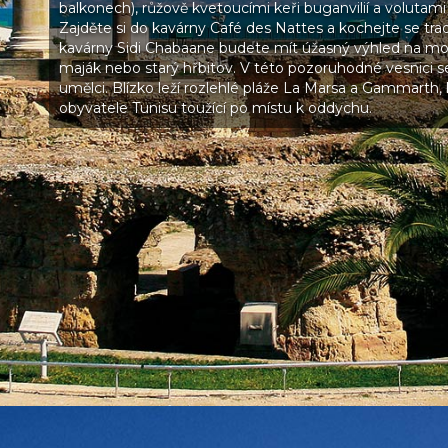
balkonech), růžově kvetoucími keři buganvilií a volutam
Zajděte si do kavárny Café des Nattes a kochejte se tra
kavárny Sidi Chabaane budete mít úžasný výhled na mo
maják nebo starý hřbitov. V této pozoruhodné vesnici se
umělci. Blízko leží rozlehlé pláže La Marsa a Gammarth, k
obyvatele Tunisu toužící po místu k oddychu.