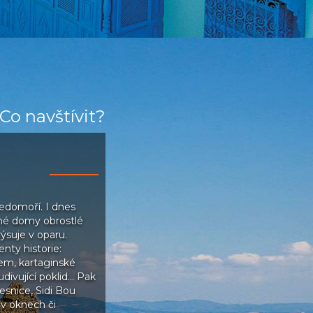
Co navštívit?
ředomoří. I dnes
tné domy obrostlé
rýsuje v oparu.
nty historie:
em, kartaginské
divující poklid… Pak
esnice, Sidi Bou
v oknech či