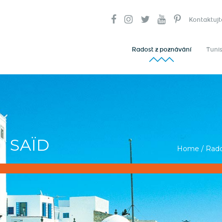
Kontaktujt
Radost z poznávání
Tunis
U SAÏD
Home
/
Rado