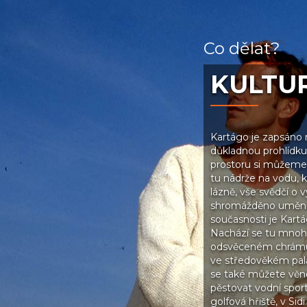
Co dělat?
KULTUR
Kartágo je zapsáno
důkladnou prohlídku
prostoru si můžeme 
tu nádrže na vodu, k
lázně, vše svědčí o
shromážděno umění 
současnosti je Kart
Nachází se tu mnoho
odsvěceném chrámu) 
ve středověkém palác
se také můžete věno
pěstovat vodní sport
golfová hřiště, v Sid