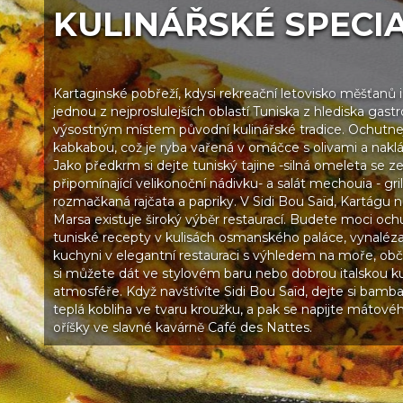
KULINÁŘSKÉ SPECIA
Kartaginské pobřeží, kdysi rekreační letovisko měšťanů i 
jednou z nejproslulejších oblastí Tuniska z hlediska gast
výsostným místem původní kulinářské tradice. Ochutnejt
kabkabou, což je ryba vařená v omáčce s olivami a nakl
Jako předkrm si dejte tuniský tajine -silná omeleta se 
připomínající velikonoční nádivku- a salát mechouia - gri
rozmačkaná rajčata a papriky. V Sidi Bou Saïd, Kartágu
Marsa existuje široký výběr restaurací. Budete moci ochu
tuniské recepty v kulisách osmanského paláce, vynalé
kuchyni v elegantní restauraci s výhledem na moře, obč
si můžete dát ve stylovém baru nebo dobrou italskou k
atmosféře. Když navštívíte Sidi Bou Saïd, dejte si bambal
teplá kobliha ve tvaru kroužku, a pak se napijte mátovéh
oříšky ve slavné kavárně Café des Nattes.