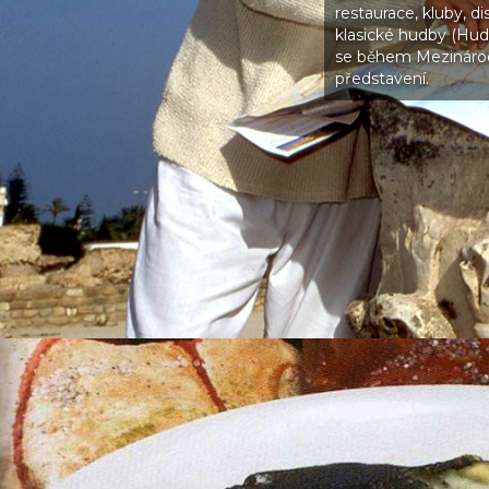
restaurace, kluby, di
klasické hudby (Hude
se během Mezinárodn
představení.