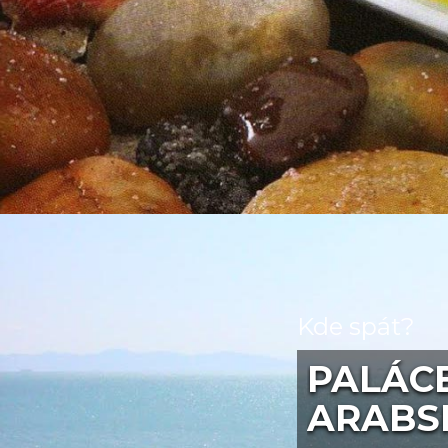
Kde spát?
PALÁCE
ARABS