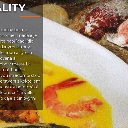
LITY
rodiny bejů, je
ronomie. I nadále je
e například jídlo
ádanými citrony.
zeleninou a sýrem
lovaná a
 nebo v městě La
tnat tradiční
zavou středomořskou
erstvení s koktejlem
uchyni v neformální
ouni, což je velká
o čaje s piniovými