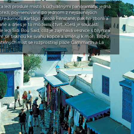
ta leží proslulé místo s úchvatnými panoramaty: jedná
břeží, pojmenované po jednom z nejslavnějších
ředomoří. Kartágo založili Féničané, pak ho zbořili a
né a dnes je to moderní čtvrť. Která je součástí
 leží Sidi Bou Saïd, což je zajímavá vesnice s bílými a
 se tisknou ke svahu kopce a směřují k moři. Blízko
lných míst se rozprostírají pláže Gammarth a La