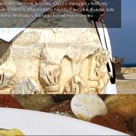
skotéky, jazzové festivaly (Jazz v Kartágu) i festivaly
bní říjen). V létě můžete navštívit antické divadlo, kde
ího festivalu v Kartágu konají mezinárodní