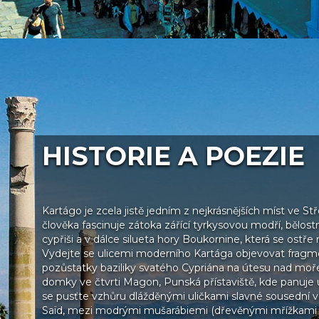
HISTORIE A POEZIE
Kartágo je zcela jistě jedním z nejkrásnějších míst ve St
člověka fascinuje zátoka zářící tyrkysovou modří, bělos
cypřiši a v dálce silueta hory Boukornine, která se ostře 
Vydejte se ulicemi moderního Kartága objevovat fragme
pozůstatky baziliky svatého Cypriána na útesu nad moř
domky ve čtvrti Magon, Punská přístaviště, kde panuje u
se pusťte vzhůru dlážděnými uličkami slavné sousední v
Saïd, mezi modrými mušarábiemi (dřevěnými mřížkami 