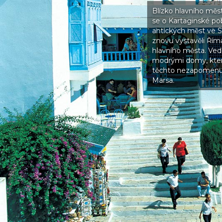
Blízko hlavního měs
se o Kartaginské po
antických měst ve St
znovu vystavěli Říma
hlavního města. Vedle
modrými domy, které
těchto nezapomenute
Marsa.