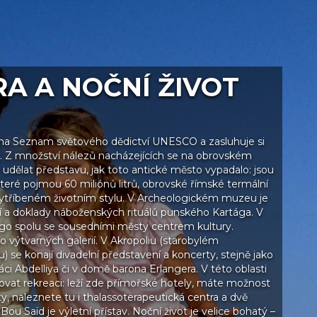
A A NOČNÍ ŽIVOT
 na Seznam světového dědictví UNESCO a zasluhuje si
. Z množství nálezů nacházejících se na obrovském
udělat představu, jak toto antické město vypadalo: jsou
teré pojmou 60 miliónů litrů, obrovské římské termální
 vytříbeném životním stylu. V Archeologickém muzeu je
a doklady náboženských rituálů punského Kartága. V
ágo spolu se sousedními městy centrem kultury.
 výtvarných galerií. V Akropoliu (starobylém
se konají divadelní představení a koncerty, stejně jako
i Abdelliya či v domě barona Erlangera. V této oblasti
vat rekreaci: leží zde přímořské hotely, máte možnost
y, naleznete tu i thalassoterapeutická centra a dvě
i Bou Saïd je výletní přístav. Noční život je velice bohatý –