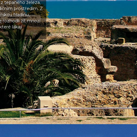
i z tepaného železa.
dičním prostředím. Z
řskou hladinu,
 rozhodli žít mnozí
teré lákají