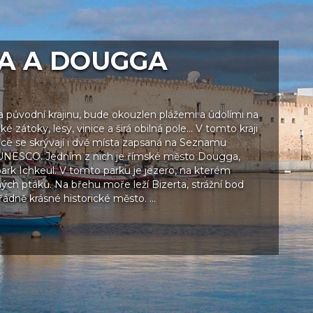
TA A DOUGGA
a původní krajinu, bude okouzlen plážemi a údolími na
é zátoky, lesy, vinice a širá obilná pole… V tomto kraji
e se skrývají i dvě místa zapsaná na Seznamu
 UNESCO. Jedním z nich je římské město Dougga,
ark Ichkeul. V tomto parku je jezero, na kterém
žných ptáků. Na břehu moře leží Bizerta, strážní bod
ádně krásné historické město. …