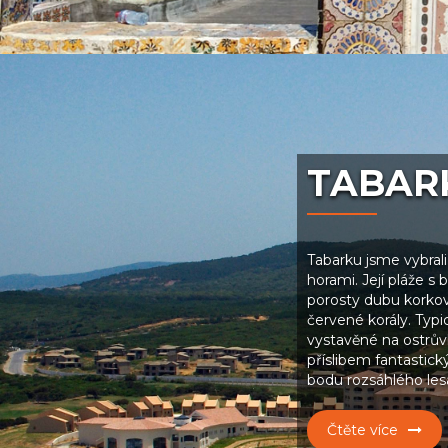
TABAR
Tabarku jsme vybral
horami. Její pláže s
porosty dubu korkov
červené korály. Typi
vystavěné na ostrův
příslibem fantastick
bodu rozsáhlého les
Čtěte více