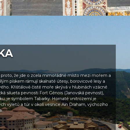
KA
i proto, že jde o zcela mimořádné místo mezi mořem a
 bílým pískem rámují skalnaté útesy, borovicové lesy a
ého. Křišťálově čisté moře skrývá v hlubinách vzácné
cká silueta pevnosti Fort Génois (Janovská pevnost),
ku, je symbolem Tabarky. Hornaté vnitrozemí je
ých výletů a túr v okolí vesnice Aïn Draham, výchozího
a.