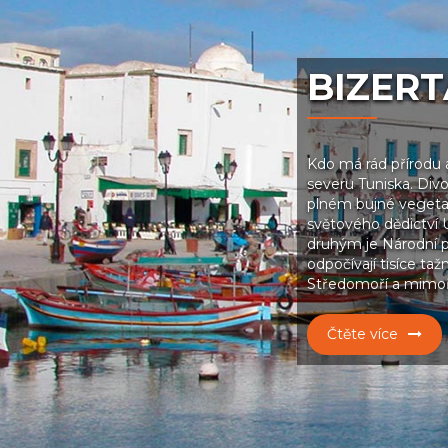
BIZER
Kdo má rád přírodu 
severu Tuniska. Divok
plném bujné vegetac
světového dědictví
druhým je Národní p
odpočívají tisíce ta
Středomoří a mimoř
Čtěte více