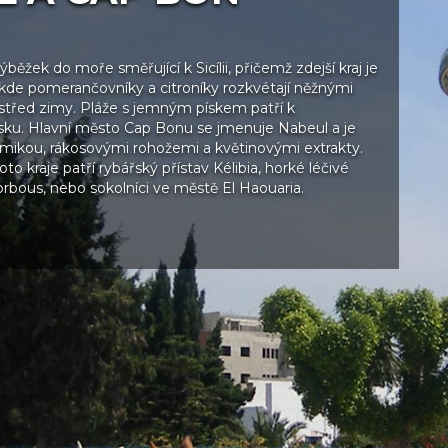
běžek do moře směřující k Sicílii, přičemž zdejší kraj je
 kde pomerančovníky a citroníky rozkvétají něžnými
třed zimy. Pláže s jemným pískem patří k
isku. Hlavní město Cap Bonu se jmenuje Nabeul a je
mikou, rákosovými rohožemi a květinovými extrakty.
to kraje patří rybářský přístav Kélibia, horké léčivé
bous, nebo sokolníci ve městě El Haouaria.