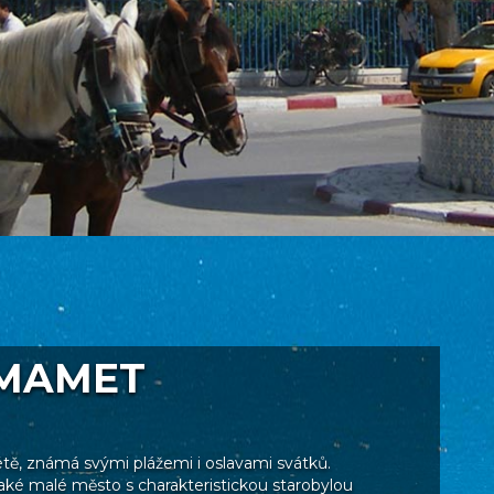
MAMET
étě, známá svými plážemi i oslavami svátků.
ké malé město s charakteristickou starobylou