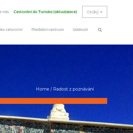
český
e nás
Cestování do Tuniska (aktualizace)
ko celoročně
Mediální centrum
Události
Search
Search
form
Home
/
Radost z poznávání