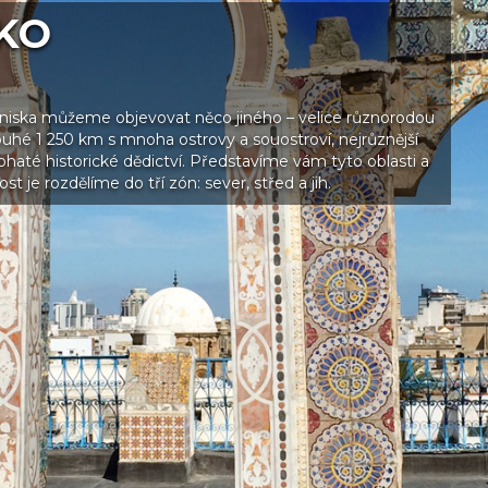
KO
uniska můžeme objevovat něco jiného – velice různorodou
louhé 1 250 km s mnoha ostrovy a souostroví, nejrůznější
bohaté historické dědictví. Představíme vám tyto oblasti a
st je rozdělíme do tří zón: sever, střed a jih.