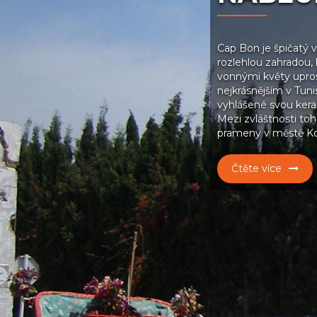
Cap Bon je špičatý vý
rozlehlou zahradou,
vonnými květy upros
nejkrásnějším v Tun
vyhlášené svou kera
Mezi zvláštnosti toho
prameny v městě Kor
Čtěte více