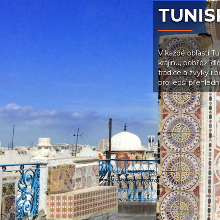
TUNIS
V každé oblasti T
krajinu, pobřeží d
tradice a zvyky i 
pro lepší přehledno