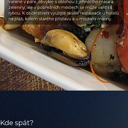
vařené v páře, obvykle s oblohou z jehněčího masa a
zeleniny, ale v pobřežních městech se může vařit i s
rybou. K občerstvení využijte skvělé restaurace u hotelů
na pláži, kolem starého přístavu a u moderní mariny.
Kde spát?