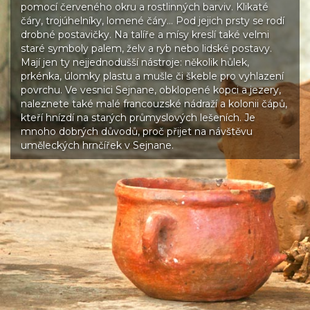
pomocí červeného okru a rostlinných barviv. Klikaté
čáry, trojúhelníky, lomené čáry… Pod jejich prsty se rodí
drobné postavičky. Na talíře a mísy kreslí také velmi
staré symboly palem, želv a ryb nebo lidské postavy.
Mají jen ty nejjednodušší nástroje: několik hůlek,
prkénka, úlomky plastu a mušle či škeble pro vyhlazení
povrchu. Ve vesnici Sejnane, obklopené kopci a jezery,
naleznete také malé francouzské nádraží a kolonii čápů,
kteří hnízdí na starých průmyslových lešeních. Je
mnoho dobrých důvodů, proč přijet na návštěvu
uměleckých hrnčířek v Sejnane.