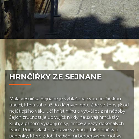
HRNČÍŘKY ZE SEJNANE
Malá vesnička Sejnane je vyhlášená svou hrnčířskou
tradicí, která sahá až do dávných dob. Zde se ženy již od
nejútlejšího věku učí hníst hlínu a vytvářet z ní nádoby.
Jejich zručnost je udivující: nikdy neužívají hrnčířský
kruh, a přitom vyrábějí mísy, hrnce a vázy dokonalých
tvarů. Podle vlastní fantazie vytvářejí také hračky a
panenky, které zdobí tradičními berberskými motivy