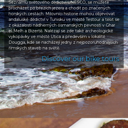
Seznamu světového dědictví UNESCO, se můžete
procházet po březích jezera a chodit po značených
horských cestách. Milovníci historie mohou objevovat
andaluské dědictví v Tunisku ve městě Testour a těšit se
z okázalosti nádherných osmanských pevností v Ghar
el-Melh a Bizertě. Nalézají se zde také archeologické
vykopávky ve městě Utica a především v lokalitě
Dougga, kde se nacházejí jedny z nejpozoruhodnějších
římských staveb na světě.
Discover our bike tours