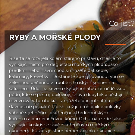
Co jíst?
RYBY A MOŘSKÉ PLODY
Bizerta se rozvíjela kolem starého přístavu, dnes je to
vynikající místo pro degustaci mořských plodů. Jako
předkrm nebo hlavní chod si můžete dát sépie,
kalamáry, krevetky… Dostanete zde grilovanou rybu se
zeleninou pečenou v troubě s římským kmínem a
šafránem. Údolí na severu skýtají bohatou zemědělskou
půdu, kde se pěstují obiloviny, chová dobytek a pěstují
olivovníky. V tomto kraji si můžete pochutnat na
slavnostní specialitě t´bikh, což je druh obilné polévky
vařené s jehněčím, okořeněné středomořským
kořením a pomerančovou kůrou. Ochutnáte zde také
vynikající kuskus se skvěle kořeněným mořským
okounem. Kuskus je staré berberské jídlo z krupice