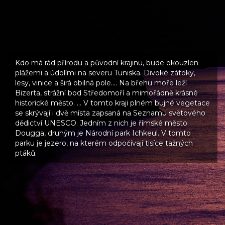
Kdo má rád přírodu a původní krajinu, bude okouzlen
plážemi a údolími na severu Tuniska. Divoké zátoky,
lesy, vinice a širá obilná pole…. Na břehu moře leží
Bizerta, strážní bod Středomoří a mimořádně krásné
historické město. … V tomto kraji plném bujné vegetace
se skrývají i dvě místa zapsaná na Seznamu světového
dědictví UNESCO. Jedním z nich je římské město
Dougga, druhým je Národní park Ichkeul. V tomto
parku je jezero, na kterém odpočívají tisíce tažných
ptáků.