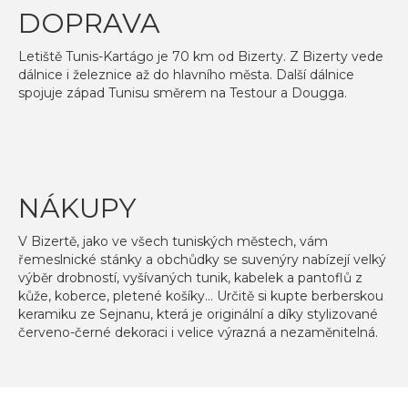
DOPRAVA
Letiště Tunis-Kartágo je 70 km od Bizerty. Z Bizerty vede
dálnice i železnice až do hlavního města. Další dálnice
spojuje západ Tunisu směrem na Testour a Dougga.
NÁKUPY
V Bizertě, jako ve všech tuniských městech, vám
řemeslnické stánky a obchůdky se suvenýry nabízejí velký
výběr drobností, vyšívaných tunik, kabelek a pantoflů z
kůže, koberce, pletené košíky… Určitě si kupte berberskou
keramiku ze Sejnanu, která je originální a díky stylizované
červeno-černé dekoraci i velice výrazná a nezaměnitelná.