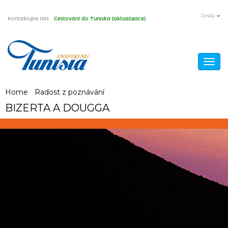
Skip
český
Kontaktujte nás
Cestování do Tuniska (aktualizace)
to
main
content
Togg
navig
You
Home
/
Radost z poznávání
/
BIZERTA A DOUGGA
BIZERTA A DOUGGA
are
here