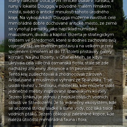
Ruiny naleziště Utica, první fénické osadě v Tunisku, a
ruiny v lokalitě Dougga, v původně malém římském
městě, svědčí o antické minulosti tohoto úrodného
kraje. Na vykopávkách Dougga můžeme navštívit celé
mimořádně dobře dochované antické město, ze země
se vynořují památky jako například numidské
mauzoleum, divadlo a kapitol. Bizerta je strategickým
místem ve Středomoří, které si dodnes zachovalo svůj
vojenský ráz. Ve vnitřním přístavu a na velkém jezeru
spojeném s mořem až do 17. století přistávaly galéry
korzárů. Na jihu Bizerty, v Ghar el-Melh, se kdysi
ukrývala celá válečná osmanská flotila; stále se zde
nacházejí zříceniny zbrojnice a tři pevnosti.
Tento kraj zušlechťovali a zhodnocovali zároveň
Andalusané a muslimové vyhnaní ze Španělska. Ti se
usídlili rovněž v Testouru, městečku, kde můžete vidět
jedinečné mešity inspirované španělskými kostely.
Jezero Ichkeul je jednou z nejdůležitějších vodních
oblastí ve Středozemí. Je to jedinečný ekosystém, kde
se sezónně střídají sladké a slané vody, což láká tisíce
vodních ptáků. Jezero obklopují zalesněné kopce, kde
nalézá útočiště mimořádná fauna i flóra.