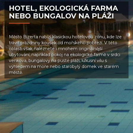
HOTEL, EKOLOGICKÁ FARMA
NEBO BUNGALOV NA PLÁŽI
Město Bizerta nabízí klasickou hotelovou zónu, kde lze
trávit prázdniny kousek od mořského pobřeží. V této
oblasti však naleznete i mnohem originálnější
ubytování, například pokoj na ekologické farmě v srdci
venkova, bungalovy na pusté pláži, luxusní vilu s
výhledem na moře nebo starobylý domek ve starém
městě.