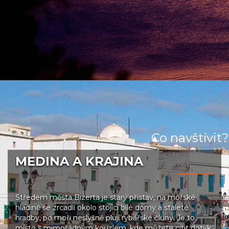
Co navštívit?
MEDINA A KRAJINA
Středem města Bizerta je starý přístav, na mořské
hladině se zrcadlí okolo stojící bílé domy a staleté
hradby, po moři neslyšně plují rybářské čluny. Je to
místo s mimořádným kouzlem, kde můžete cítit dotyk