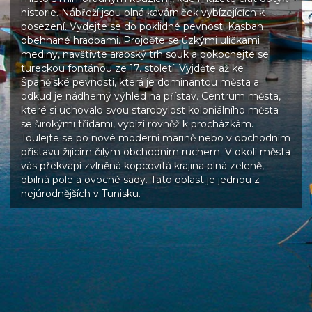
historie. Nábřeží jsou plná kavárniček vybízejících k
posezení. Vydejte se do poklidné pevnosti Kasbah
obehnané hradbami. Projděte se úzkými uličkami
mediny, navštivte arabský trh souk a pokochejte se
tureckou fontánou ze 17. století. Vyjděte až ke
Španělské pevnosti, která je dominantou města a
odkud je nádherný výhled na přístav. Centrum města,
které si uchovalo svou starobylost koloniálního města
se širokými třídami, vybízí rovněž k procházkám.
Toulejte se po nové moderní marině nebo v obchodním
přístavu žijícím čilým obchodním ruchem. V okolí města
vás překvapí zvlněná kopcovitá krajina plná zeleně,
obilná pole a ovocné sady. Tato oblast je jednou z
nejúrodnějších v Tunisku.