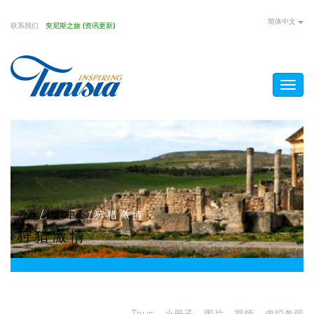
Skip
简体中文
联系我们
突尼斯之旅 (资讯更新)
to
main
content
Togg
navig
You
首页
/
媒体中心
/
狩 猎 激 情
狩 猎 激 情
are
here