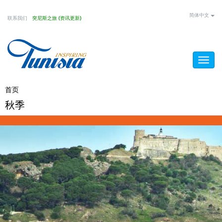
Skip
简体中文
联系我们
突尼斯之旅 (资讯更新)
to
main
content
Togg
navig
You
首页
/
秋季
秋季
are
here