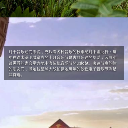
对于音乐迷们来说，充斥着各种音乐的秋季绝对不虚此行：每
年在迦太基卫城举办的十月音乐节是古典乐迷的挚爱；蓝白小
镇男爵的家会举办地中海传统音乐节Musiqât。痴迷节奏韵律
的朋友们，撒哈拉星球大战拍摄地每年的沙丘电子音乐节则是
其首选。