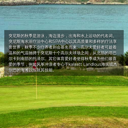
突尼斯的秋季是游泳，海边漫步，出海和水上运动的代名词。
突尼斯海水浴疗法中心和SPA中心以其高质量和多样的疗法享
誉世界，秋季不少疗养者则会慕名而来。高尔夫爱好者可趁着
温和的气温驰骋于突尼斯十个高尔夫球场之间，从北部的塔巴
尔卡到南部的托泽尔。其它体育爱好者使得秋季成为他们最喜
爱的季节，例如风筝冲浪者专心于kalaatt Landlous海滨或杰
尔巴的海滩以练就其技能。