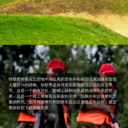
狩猎爱好者在北部地中海壮美的景色中和南部绿洲边缘会发现
大量好斗的猎物。但秋季是探寻突尼斯撒哈拉沙漠的首选季
节。这是一个拥有沙丘，陡峭山脉和绿色盎然绿洲的美妙世
界；这是一个骑上单峰驼去探索的天地，以脚步和沙漠摩托丈
量的时代。也可驾驭摩托和四驱车远足以更接近大自然，甚至
乘坐轻型飞机俯瞰全景。