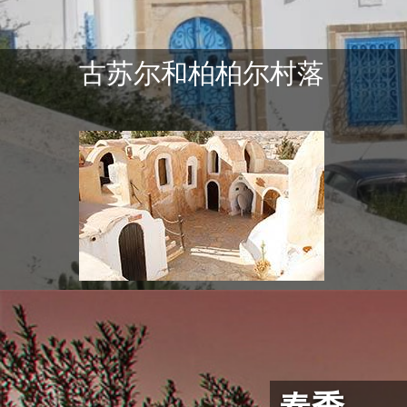
古苏尔和柏柏尔村落