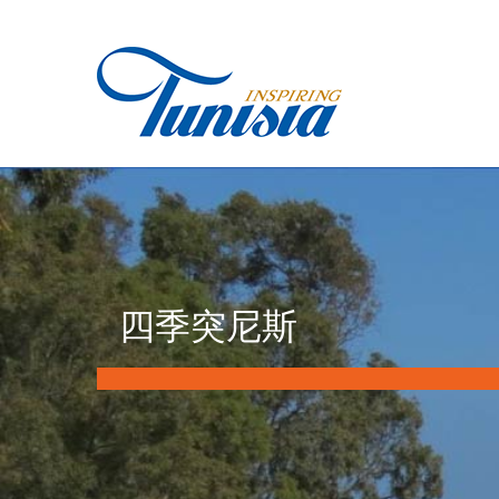
Skip
to
main
content
You
四季突尼斯
are
here