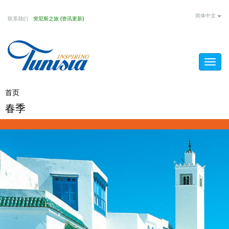
Skip
简体中文
联系我们
突尼斯之旅 (资讯更新)
to
main
content
Togg
navig
You
首页
/
春季
春季
are
here