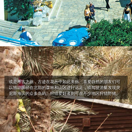
或是考古之旅，古迹在花丛中如此美丽。喜爱自然的朋友们可
以独辟蹊径在北部的森林和山区进行远足，或驾驶游艇发现突
尼斯海滨的众多岛屿。狩猎爱好者则可在不少地区狩猎野猪。