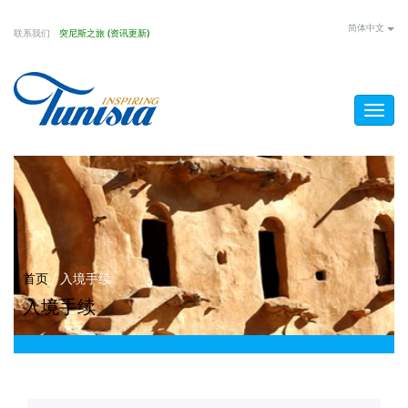
Skip
简体中文
联系我们
突尼斯之旅 (资讯更新)
to
main
content
Togg
navig
You
首页
/
入境手续
入境手续
are
here