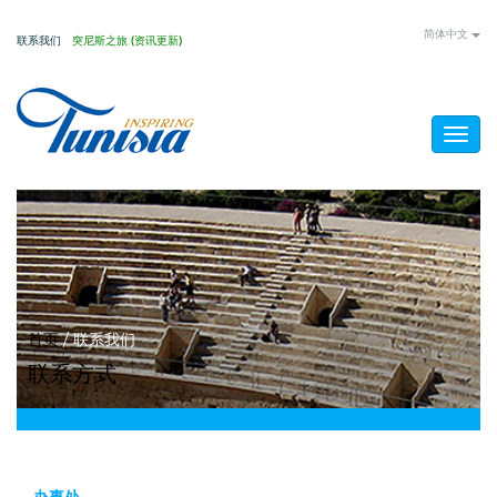
Skip
简体中文
联系我们
突尼斯之旅 (资讯更新)
to
main
content
Togg
navig
You
首页
/
联系我们
联系方式
are
here