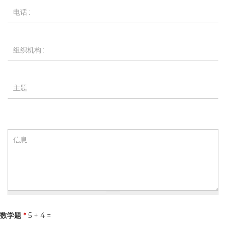
*
Téléphone
*
Organisation
*
Sujet
*
Message
*
数学题
*
5 + 4 =