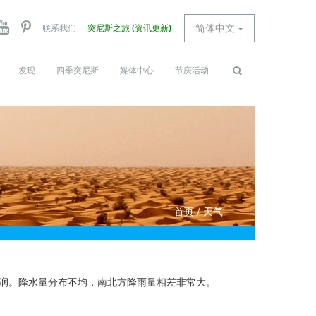
简体中文
联系我们
突尼斯之旅 (资讯更新)
发现
四季突尼斯
媒体中心
节庆活动
Search
查找
form
首页
/
天气
润。降水量分布不均，南北方降雨量相差非常大。