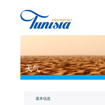
Skip
to
main
content
You
天气
are
here
基本信息