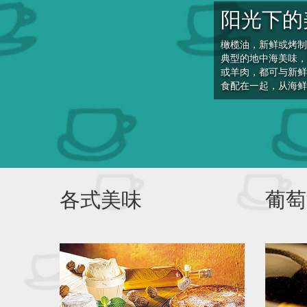
阳光下的
橄榄油，新鲜或烤制
典型的地中海美味，
或羊肉，都可与新鲜
食配在一起，从海鲜
各式美味
葡萄