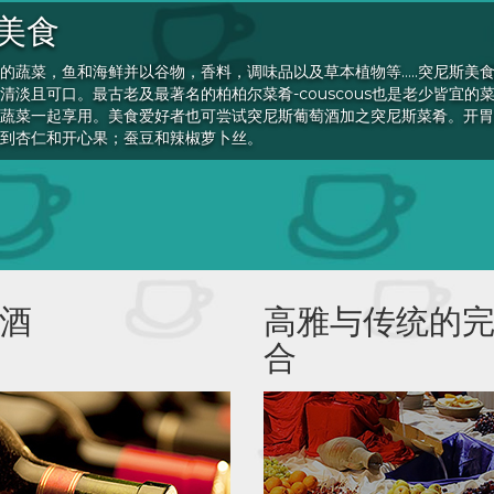
美食
的蔬菜，鱼和海鲜并以谷物，香料，调味品以及草本植物等…..突尼斯美
清淡且可口。最古老及最著名的柏柏尔菜肴-couscous也是老少皆宜的
蔬菜一起享用。美食爱好者也可尝试突尼斯葡萄酒加之突尼斯菜肴。开胃菜“k
到杏仁和开心果；蚕豆和辣椒萝卜丝。
酒
高雅与传统的
合