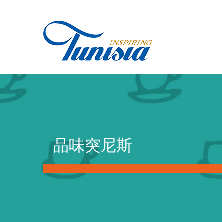
Skip
to
main
content
You
品味突尼斯
are
here