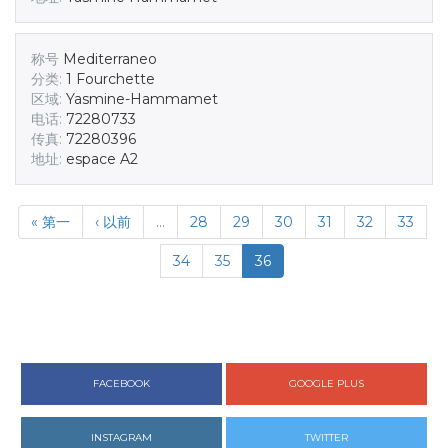
称号
Mediterraneo
分类:
1 Fourchette
区域:
Yasmine-Hammamet
电话:
72280733
传真:
72280396
地址:
espace A2
« 第一
‹ 以前
…
28
29
30
31
32
33
34
35
36
FACEBOOK
GOOGLE PLUS
INSTAGRAM
TWITTER