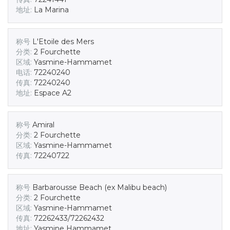
地址:
La Marina
称号
L'Etoile des Mers
分类:
2 Fourchette
区域:
Yasmine-Hammamet
电话:
72240240
传真:
72240240
地址:
Espace A2
称号
Amiral
分类:
2 Fourchette
区域:
Yasmine-Hammamet
传真:
72240722
称号
Barbarousse Beach (ex Malibu beach)
分类:
2 Fourchette
区域:
Yasmine-Hammamet
传真:
72262433/72262432
地址:
Yasmine Hammamet