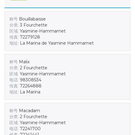
称号
Bouillabaisse
分类:
3 Fourchette
区域:
Yasmine-Hammamet
传真:
72279128
地址:
La Marina de Yasmine Hammamet
称号
Malix
分类:
2 Fourchette
区域:
Yasmine-Hammamet
电话:
98308534
传真:
72264888
地址:
La Marina
称号
Macadam
分类:
2 Fourchette
区域:
Yasmine-Hammamet
电话:
72241700
传真:
72241441