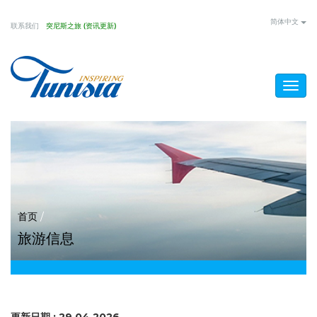
Skip
简体中文
联系我们
突尼斯之旅 (资讯更新)
to
main
content
Togg
navig
You
首页
/
旅游信息
are
here