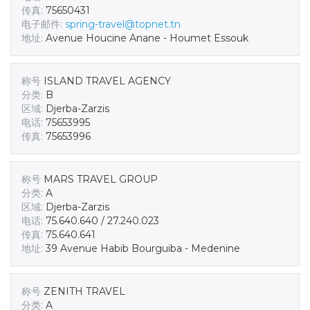
传真:
75650431
电子邮件:
spring-travel@topnet.tn
地址:
Avenue Houcine Anane - Houmet Essouk
称号
ISLAND TRAVEL AGENCY
分类:
B
区域:
Djerba-Zarzis
电话:
75653995
传真:
75653996
称号
MARS TRAVEL GROUP
分类:
A
区域:
Djerba-Zarzis
电话:
75.640.640 / 27.240.023
传真:
75.640.641
地址:
39 Avenue Habib Bourguiba - Medenine
称号
ZENITH TRAVEL
分类:
A