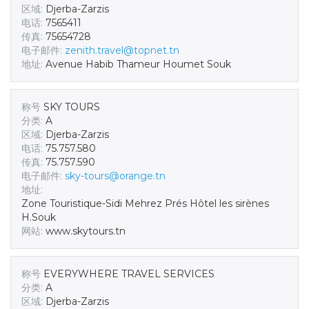
区域:
Djerba-Zarzis
电话:
7565411
传真:
75654728
电子邮件:
zenith.travel@topnet.tn
地址:
Avenue Habib Thameur Houmet Souk
称号
SKY TOURS
分类:
A
区域:
Djerba-Zarzis
电话:
75.757.580
传真:
75.757.590
电子邮件:
sky-tours@orange.tn
地址:
Zone Touristique-Sidi Mehrez Prés Hôtel les sirènes
H.Souk
网站:
www.skytours.tn
称号
EVERYWHERE TRAVEL SERVICES
分类:
A
区域:
Djerba-Zarzis