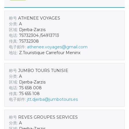
称号
ATHENEE VOYAGES
分类:
A
区域:
Djerba-Zarzis
电话:
75732304 /54913713
传真:
75732308
电子邮件:
athenee.voyages@gmail.com
地址:
Z.Touristique Carrefour Meninx
称号
JUMBO TOURS TUNISIE
分类:
A
区域:
Djerba-Zarzis
电话:
75 658 008
传真:
75 655 108
电子邮件:
jtt.djerba@jumbotours.es
称号
REVES GROUPES SERVICES
分类:
A
区域:
Djerba-Zarzis