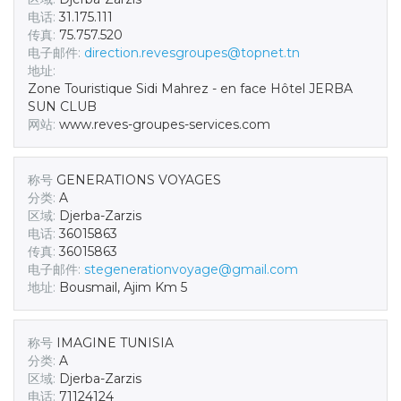
电话:
31.175.111
传真:
75.757.520
电子邮件:
direction.revesgroupes@topnet.tn
地址:
Zone Touristique Sidi Mahrez - en face Hôtel JERBA
SUN CLUB
网站:
www.reves-groupes-services.com
称号
GENERATIONS VOYAGES
分类:
A
区域:
Djerba-Zarzis
电话:
36015863
传真:
36015863
电子邮件:
stegenerationvoyage@gmail.com
地址:
Bousmail, Ajim Km 5
称号
IMAGINE TUNISIA
分类:
A
区域:
Djerba-Zarzis
电话:
71124124