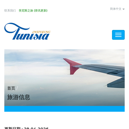
Skip
简体中文
联系我们
突尼斯之旅 (资讯更新)
to
main
content
Togg
navig
You
首页
/
旅游信息
are
here