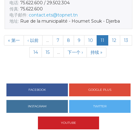
电话:
75.622.600 / 29.502.304
传真:
75.622.600
电子邮件:
contact.ets@topnet.tn
地址:
Rue de la municipalité - Houmet Souk - Djerba
« 第一
‹ 以前
…
7
8
9
10
11
12
13
14
15
…
下一个 ›
持续 »
FACEBOOK
GOOGLE PLUS
INSTAGRAM
TWITTER
YOUTUBE