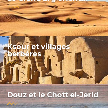
Ksour et villages
berbères
Douz et le Chott el-Jerid