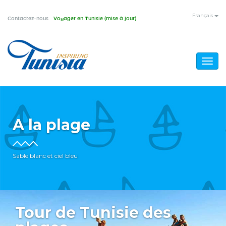
Aller
Français
Contactez-nous
Voyager en Tunisie (mise à jour)
au
contenu
principal
Togg
navig
A la plage
Sable blanc et ciel bleu
Tour de Tunisie des