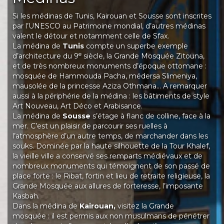
Si les médinas de Tunis, Kairouan et Sousse sont inscrites
par l’UNESCO au Patrimoine mondial, d’autres médinas
valent le détour et notamment celle de Sfax.
La médina de
Tunis
compte un superbe exemple
e
d’architecture du 9
siècle, la Grande Mosquée Zitouna,
et de très nombreux monuments d’époque ottomane :
mosquée de Hammouda Pacha, médersa Slimeniya,
mausolée de la princesse Aziza Othmana… A remarquer
aussi à la périphérie de la médina : les bâtiments de style
Art Nouveau, Art Déco et Arabisance.
La médina de
Sousse
s’étage à flanc de colline, face à la
mer. C’est un plaisir de parcourir ses ruelles à
l’atmosphère d’un autre temps, de marchander dans les
souks. Dominée par la haute silhouette de la Tour Khalef,
la vieille ville a conservé ses remparts médiévaux et de
nombreux monuments qui témoignent de son passé de
place forte : le Ribat, fortin et lieu de retraite religieuse, la
Grande Mosquée aux allures de forteresse, l’imposante
Kasbah.
Dans la médina de
Kairouan,
visitez la Grande
mosquée : il est permis aux non musulmans de pénétrer