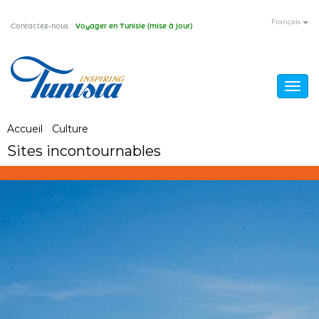
Aller
Français
Contactez-nous
Voyager en Tunisie (mise à jour)
au
contenu
principal
Togg
navig
Vous
Accueil
/
Culture
/
Sites incontournables
Sites incontournables
êtes
ici