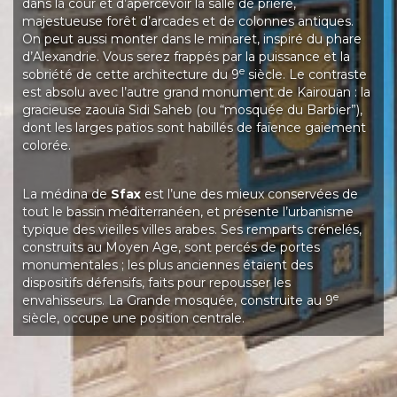
dans la cour et d’apercevoir la salle de prière,
majestueuse forêt d’arcades et de colonnes antiques.
On peut aussi monter dans le minaret, inspiré du phare
d’Alexandrie. Vous serez frappés par la puissance et la
e
sobriété de cette architecture du 9
siècle. Le contraste
est absolu avec l’autre grand monument de Kairouan : la
gracieuse zaouïa Sidi Saheb (ou “mosquée du Barbier”),
dont les larges patios sont habillés de faïence gaiement
colorée.
La médina de
Sfax
est l’une des mieux conservées de
tout le bassin méditerranéen, et présente l’urbanisme
typique des vieilles villes arabes. Ses remparts crénelés,
construits au Moyen Age, sont percés de portes
monumentales ; les plus anciennes étaient des
dispositifs défensifs, faits pour repousser les
e
envahisseurs. La Grande mosquée, construite au 9
siècle, occupe une position centrale.