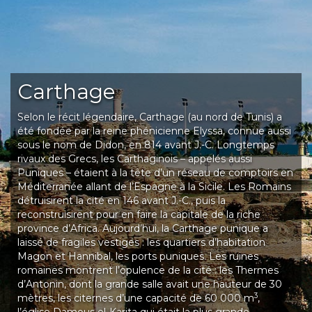
Carthage
Selon le récit légendaire, Carthage (au nord de Tunis) a
été fondée par la reine phénicienne Elyssa, connue aussi
sous le nom de Didon, en 814 avant J.-C. Longtemps
rivaux des Grecs, les Carthaginois – appelés aussi
Puniques – étaient à la tête d’un réseau de comptoirs en
Méditerranée allant de l’Espagne à la Sicile. Les Romains
détruisirent la cité en 146 avant J.-C., puis la
reconstruisirent pour en faire la capitale de la riche
province d’Africa. Aujourd’hui, la Carthage punique a
laissé de fragiles vestiges : les quartiers d’habitation
Magon et Hannibal, les ports puniques. Les ruines
romaines montrent l’opulence de la cité : les Thermes
d’Antonin, dont la grande salle avait une hauteur de 30
3
mètres, les citernes d’une capacité de 60 000 m
,