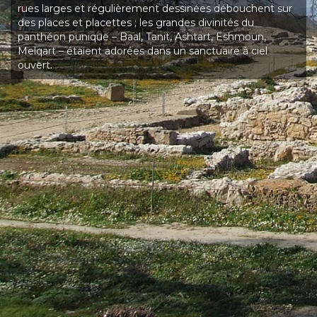
rues larges et régulièrement dessinées débouchent sur
des places et placettes ; les grandes divinités du
panthéon punique – Baal, Tanit, Ashtart, Eshmoun,
Melqart – étaient adorées dans un sanctuaire à ciel
ouvert.