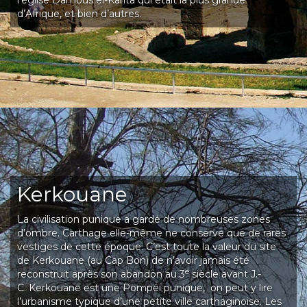
l’église Damous el-Karita qui était la plus grande
d’Afrique, et bien d’autres.
Kerkouane
La civilisation punique a gardé de nombreuses zones
d’ombre. Carthage elle-même ne conserve que de rares
vestiges de cette époque. C’est toute la valeur du site
de Kerkouane (au Cap Bon) de n’avoir jamais été
e
reconstruit après son abandon au 3
siècle avant J.-
C. Kerkouane est une Pompéi punique, on peut y lire
l’urbanisme typique d’une petite ville carthaginoise. Les