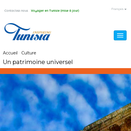
Aller
Français
Contactez-nous
Voyager en Tunisie (mise à jour)
au
contenu
principal
Togg
navig
Vous
Accueil
/
Culture
/
Un patrimoine universel
Un patrimoine universel
êtes
ici