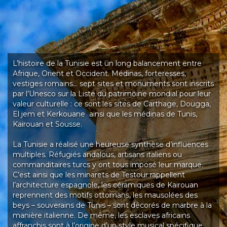
L’histoire de la Tunisie est un long balancement entre
Afrique, Orient et Occident. Médinas, forteresses,
vestiges romains…
sept sites et monuments
sont inscrits
par
l’Unesco
sur la Liste du patrimoine mondial pour leur
valeur culturelle : ce sont les sites de Carthage, Dougga,
El jem et Kerkouane ainsi que les médinas de Tunis,
Kairouan et Sousse.
La Tunisie a réalisé une heureuse synthèse d’influences
multiples. Réfugiés andalous, artisans italiens ou
commanditaires turcs y ont tous imposé leur marque.
C’est ainsi que les minarets de Testour rappellent
l’architecture espagnole, les céramiques de Kairouan
reprennent des motifs ottomans, les mausolées des
beys – souverains de Tunis – sont décorés de marbre à la
manière italienne. De même, les esclaves africains
affranchis sont à l’origine d’un style musical spécifique