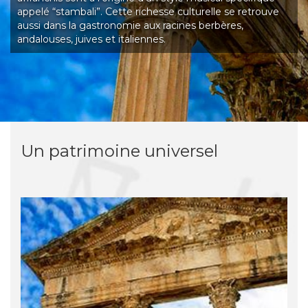
appelé “stambali”.
Cette richesse culturelle se retrouve
aussi dans la gastronomie aux
racines berbères
,
andalouses
,
juives et italiennes
.
Un patrimoine universel