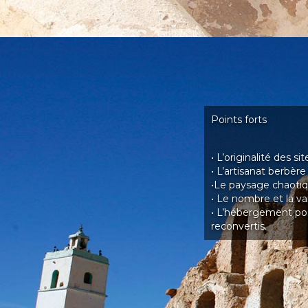
Points forts
• L’originalité des s
• L’artisanat berbère 
•Le paysage chaotique
• Le nombre et la va
• L’hébergement pos
reconvertis.