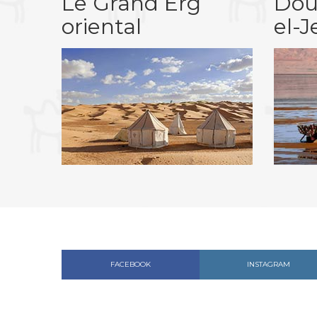
Le Grand Erg
Dou
oriental
el-J
FACEBOOK
INSTAGRAM