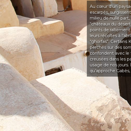
Au cœur d’un paysa
escarpés, surgissen
milieu de nulle part
“châteaux du désert”
points de ralliement
leurs récoltes à l’ab
“ghorfas”. Certains 
perchés sur des som
confondent avec le f
creusées dans les p
usage de nos jours. 
qu’approche Gabès, 