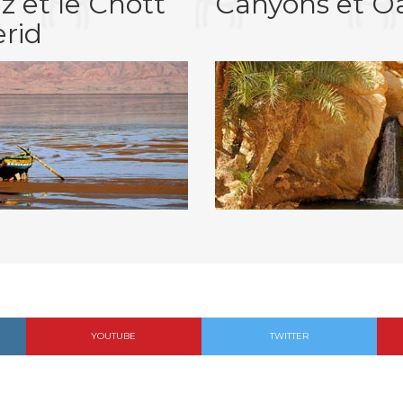
z et le Chott
Canyons et Oa
erid
YOUTUBE
TWITTER