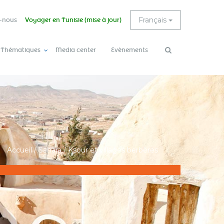
Français
-nous
Voyager en Tunisie (mise à jour)
 Thématiques
Media center
Evènements
Rechercher
Accueil
/
Sahara
/
Ksour et villages berbères