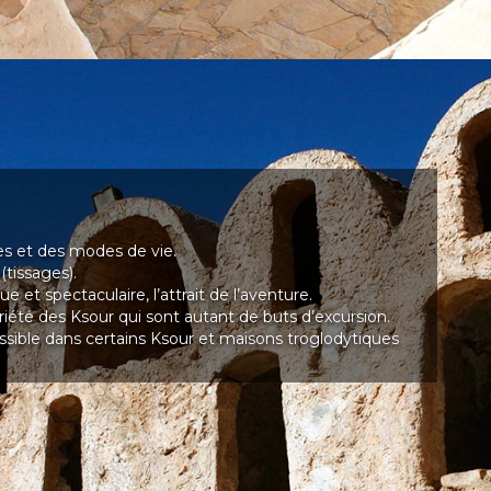
ites et des modes de vie.
(tissages).
 et spectaculaire, l’attrait de l’aventure.
riété des Ksour qui sont autant de buts d’excursion.
sible dans certains Ksour et maisons troglodytiques