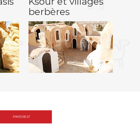
sis
Ksour et villages
berbères
PINTEREST