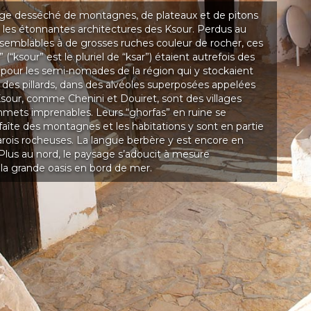
ge desséché de montagnes, de plateaux et de pitons
t les étonnantes architectures des Ksour. Perdus au
, semblables à de grosses ruches couleur de rocher, ces
 (“ksour”
est le pluriel de “ksar”) étaient autrefois des
 pour les semi-nomades de la région qui y stockaient
ri des pillards, dans des alvéoles superposées appelées
Ksour, comme Chenini et Douiret, sont des villages
mets imprenables. Leurs “ghorfas” en ruine se
aîte des montagnes et les habitations y sont en partie
arois rocheuses. La langue berbère y est encore en
Plus au nord, le paysage s’adoucit à mesure
la grande oasis en bord de mer.