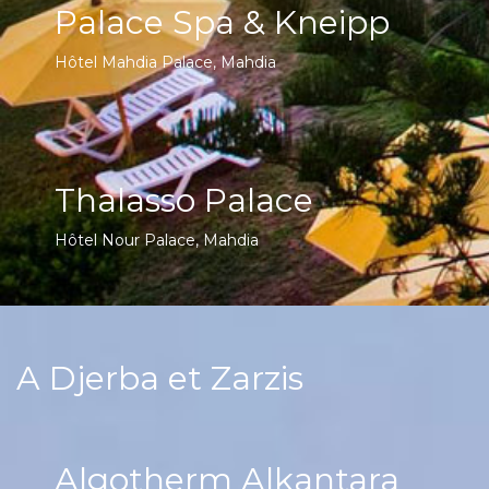
Palace Spa & Kneipp
Hôtel Mahdia Palace, Mahdia
Thalasso Palace
Hôtel Nour Palace, Mahdia
A Djerba et Zarzis
Algotherm Alkantara