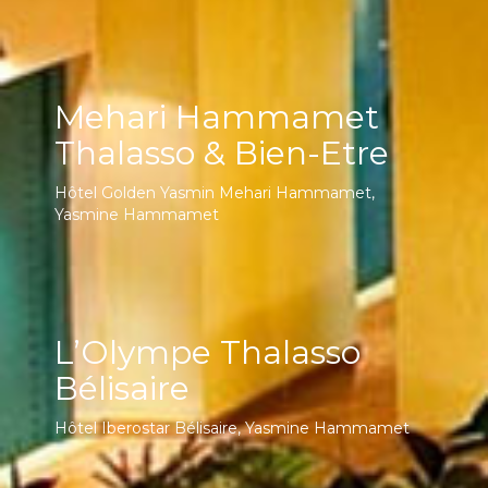
Mehari Hammamet
Thalasso & Bien-Etre
Hôtel Golden Yasmin Mehari Hammamet,
Yasmine Hammamet
L’Olympe Thalasso
Bélisaire
Hôtel Iberostar Bélisaire, Yasmine Hammamet