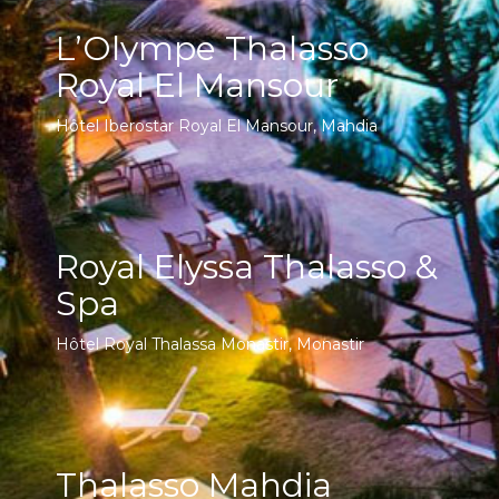
L’Olympe Thalasso
Royal El Mansour
Hôtel Iberostar Royal El Mansour, Mahdia
Royal Elyssa Thalasso &
Spa
Hôtel Royal Thalassa Monastir, Monastir
Thalasso Mahdia