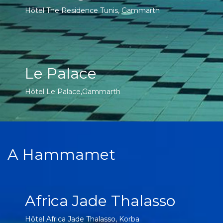
Hôtel The Residence Tunis, Gammarth
Le Palace
Hôtel Le Palace,Gammarth
A Hammamet
Africa Jade Thalasso
Hôtel Africa Jade Thalasso, Korba