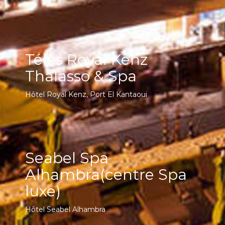
Télès Royal Kenz
Thalasso & Spa
Hôtel Royal Kenz, Port El Kantaoui
Seabel Spa
Alhambra(centre Spa
luxe)
Hôtel Seabel Alhambra