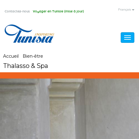
Aller
Français
Contactez-nous
Voyager en Tunisie (mise à jour)
au
contenu
principal
Togg
navig
Vous
Accueil
/
Bien-être
/
Thalasso & Spa
Thalasso & Spa
êtes
ici