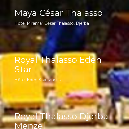
Maya César Thalasso
Hôtel Miramar César Thalasso, Djerba
Royal Thalasso Eden
Star
Hôtel Eden Star, Zarzis
Royal Thalasso Djerba
Menzel