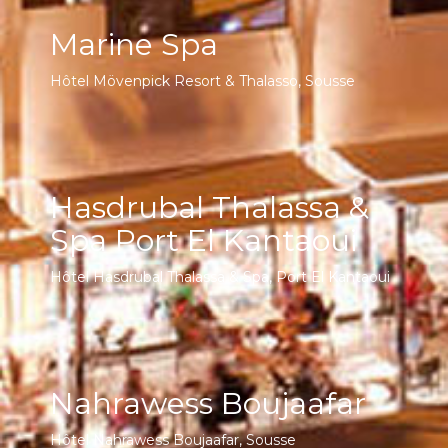
Marine Spa
Hôtel Mövenpick Resort & Thalasso, Sousse
Hasdrubal Thalassa &
Spa Port El Kantaoui
Hôtel Hasdrubal Thalassa & Spa, Port El Kantaoui
Nahrawess Boujaafar
Hôtel Nahrawess Boujaafar, Sousse