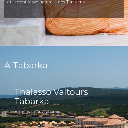
et la gentillesse naturelle des Tunisiens.
A Tabarka
Thalasso Valtours
Tabarka
Hôtel Valtours Tabarka