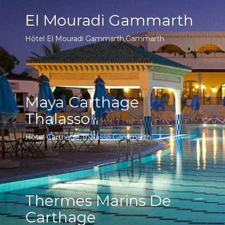
El Mouradi Gammarth
Hôtel El Mouradi Gammarth,Gammarth
Maya Carthage
Thalasso
Hôtel Carthage Thalasso,Gammarth
Thermes Marins De
Carthage