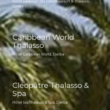
Hôtel Radisson Blu Palace Resort & Thalasso,
Djerba
Caribbean World
Thalasso
Hôtel Caribbean World, Djerba
Cléopâtre Thalasso &
Spa
Hôtel Isis Thalasso & Spa, Djerba