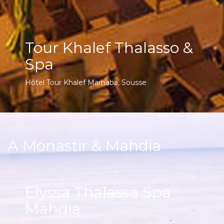
Tour Khalef Thalasso &
Spa
Hôtel Tour Khalef Marhaba, Sousse
A Monastir & Mahdia
Elyssa Thalassa Spa
Mahdia