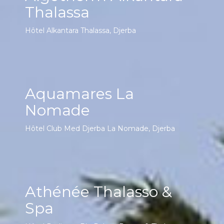
Thalassa
Hôtel Alkantara Thalassa, Djerba
Aquamares La
Nomade
Hôtel Club Med Djerba La Nomade, Djerba
Athénée Thalasso &
Spa