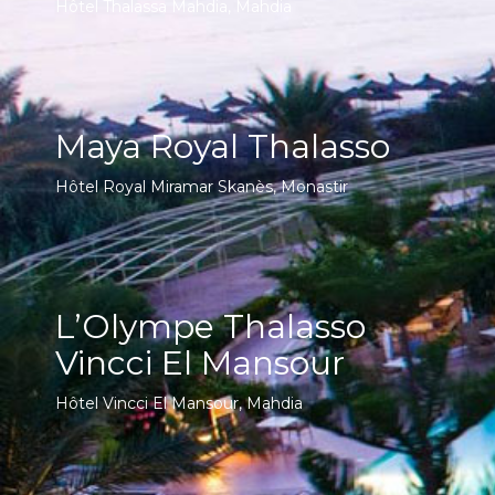
Hôtel Thalassa Mahdia, Mahdia
Maya Royal Thalasso
Hôtel Royal Miramar Skanès, Monastir
L’Olympe Thalasso
Vincci El Mansour
Hôtel Vincci El Mansour, Mahdia