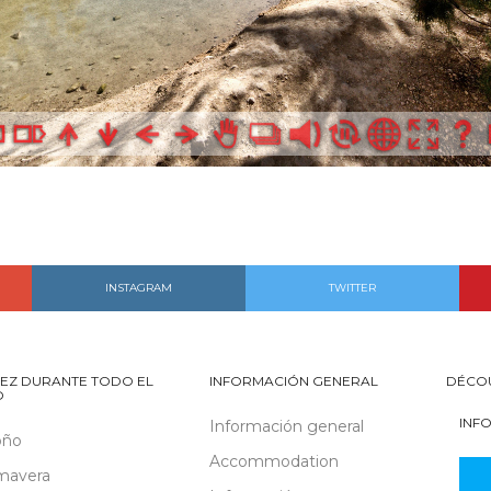
INSTAGRAM
TWITTER
EZ DURANTE TODO EL
INFORMACIÓN GENERAL
DÉCO
O
INF
Información general
oño
Accommodation
mavera