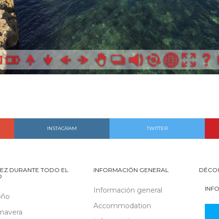
INSTAGRAM
TWITTER
EZ DURANTE TODO EL
INFORMACIÓN GENERAL
DÉCO
O
INF
Información general
oño
Accommodation
mavera