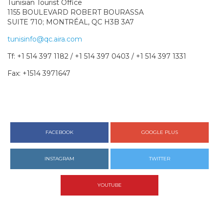
Tunisian Tourist Office
1155 BOULEVARD ROBERT BOURASSA
SUITE 710; MONTRÉAL, QC H3B 3A7
tunisinfo@qc.aira.com
Tf: +1 514 397 1182 / +1 514 397 0403 / +1 514 397 1331
Fax: +1514 3971647
FACEBOOK
GOOGLE PLUS
INSTAGRAM
TWITTER
YOUTUBE