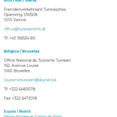
AUSTRIA / Viena
Fremdenverkehrsant Tunesisches
Opernring 1/R/508
1010 Vienne
office@tunesieninfo.at
Tf: +43 158534 80
Bélgica / Bruselas
Office National du Tourisme Tunisien
162. Avenue Louise
1050 Bruxelles
tourismetunisien@skynet.be
Tf: +322 6483078
Fax: +322 6472018
España / Madrid
Oficina Nacional de Turismo de Túnez