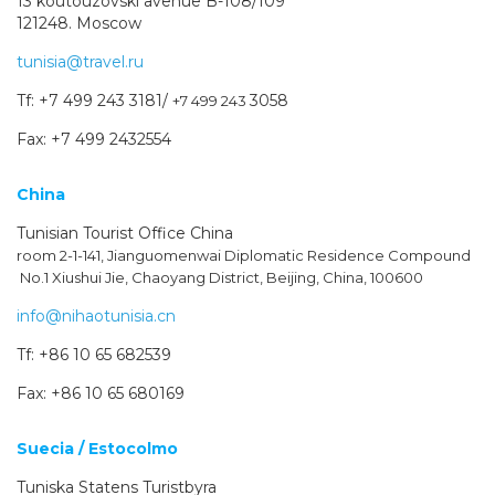
13 koutouzovski avenue B-108/109
121248. Moscow
tunisia@travel.ru
Tf: +7 499 243 3181/
3058
+7 499 243
Fax: +7 499 2432554
China
Tunisian Tourist Office China
room 2-1-141, Jianguomenwai Diplomatic Residence Compound
No.1 Xiushui Jie, Chaoyang District, Beijing, China, 100600
info@nihaotunisia.cn
Tf: +86 10 65 682539
Fax: +86 10 65 680169
Suecia / Estocolmo
Tuniska Statens Turistbyra