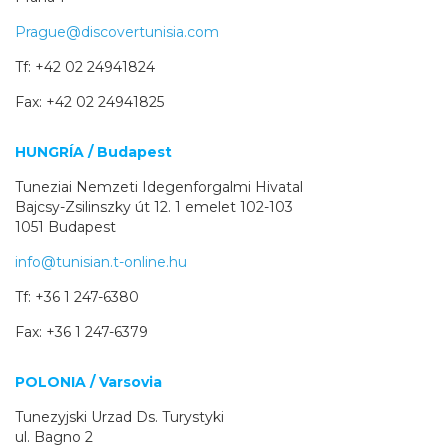
Prague@discovertunisia.com
Tf: +42 02 24941824
Fax: +42 02 24941825
HUNGRÍA / Budapest
Tuneziai Nemzeti Idegenforgalmi Hivatal
Bajcsy-Zsilinszky út 12. 1 emelet 102-103
1051 Budapest
info@tunisian.t-online.hu
Tf: +36 1 247-6380
Fax: +36 1 247-6379
POLONIA / Varsovia
Tunezyjski Urzad Ds. Turystyki
ul. Bagno 2