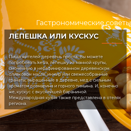
Гастрономические советы
ЛЕПЕШКА ИЛИ КУСКУС
Пища жителей деревень проста. Вы можете
попробовать kesra, лепешку из манной крупы,
смоченную в нерафинированном деревенском
оливковом масле, инжир или свежесобранные
гранаты, выращенные в деревне, мед с сильным
ароматом розмарина и горного тимьяна. И, конечно
же, кускус с вкуснейшей бараниной.
Международная кухня также представлена в отелях
региона.