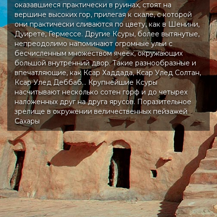
оказавшиеся практически в руинах, стоят на
вершине высоких гор, прилегая к скале, с которой
они практически сливаются по цвету, как в Шенини,
Дуирете, Гермессе. Другие Ксуры, более вытянутые,
непреодолимо напоминают огромные ульи с
бесчисленным множеством ячеек, окружающих
большой внутренний двор. Такие разнообразные и
впечатляющие, как Ксар Хаддада, Ксар Улед Солтан,
Ксар Улед Деббаб... Крупнейшие Ксуры
насчитывают несколько сотен горф и до четырех
наложенных друг на друга ярусов. Поразительное
зрелище в окружении величественных пейзажей
Сахары