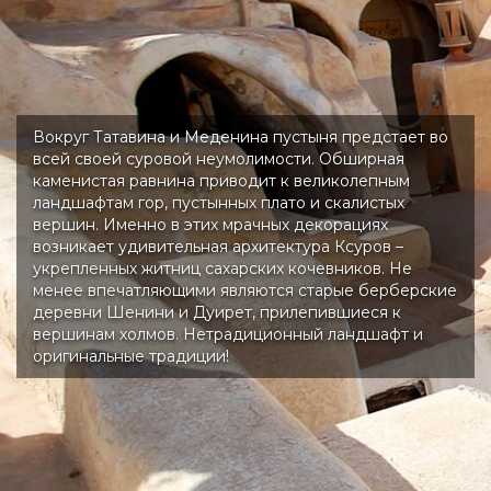
Вокруг Татавина и Меденина пустыня предстает во
всей своей суровой неумолимости. Обширная
каменистая равнина приводит к великолепным
ландшафтам гор, пустынных плато и скалистых
вершин. Именно в этих мрачных декорациях
возникает удивительная архитектура Ксуров –
укрепленных житниц сахарских кочевников. Не
менее впечатляющими являются старые берберские
деревни Шенини и Дуирет, прилепившиеся к
вершинам холмов. Нетрадиционный ландшафт и
оригинальные традиции!