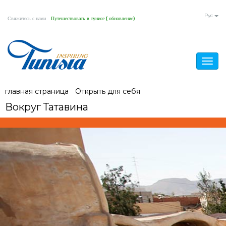
Aller
Pyc
Свяжитесь с нами
Путешествовать в тунисе ( обновление)
au
contenu
principal
Togg
navig
Vous
главная страница
/
Открыть для себя
/
Вокруг Татавина
Вокруг Татавина
êtes
ici