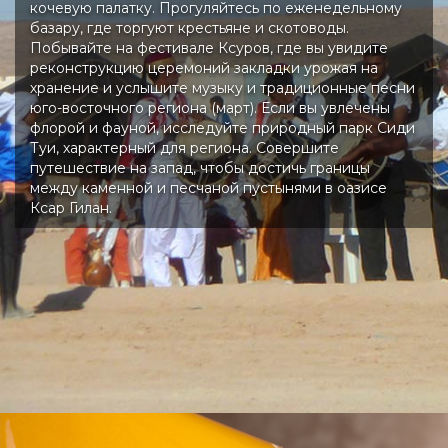
кочевую палатку. Прогуляйтесь по еженедельному
базару, где торгуют крестьяне и скотоводы.
Побывайте на фестивале Ксуров, где вы увидите
реконструкцию церемоний закладки урожая на
хранение и услышите музыку и традиционные песни
юго-восточного региона (март). Если вы увлечены
флорой и фауной, исследуйте природный парк Сиди
Туи, характерный для региона. Совершите
путешествие на запад, чтобы достичь границы
между каменной и песчаной пустынями в оазисе
Ксар Гилан.