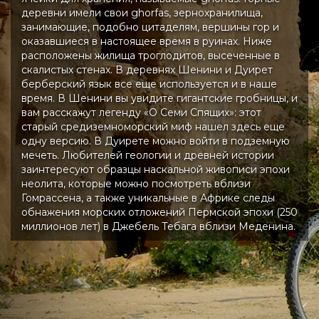
деревни имели свои ghorfas, зернохранилища,
занимающие, подобно цитаделям, вершины гор и
оказавшиеся в настоящее время в руинах. Ниже
расположены жилища троглодитов, высеченные в
скалистых стенах. В деревнях Шенини и Дуирет
берберский язык все еще используется и в наше
время. В Шенини вы увидите гигантские гробницы, и
вам расскажут легенду «О Семи Спящих»: этот
старый средиземноморский миф нашел здесь еще
одну версию. В Дуирете можно войти в подземную
мечеть. Любителей геологии и древней истории
заинтересуют образцы наскальной живописи эпохи
неолита, которые можно посмотреть вблизи
Гомрассена, а также уникальные в Африке следы
обнажения морских отложений Пермской эпохи (250
миллионов лет) в Джебель Тебага вблизи Меденина.