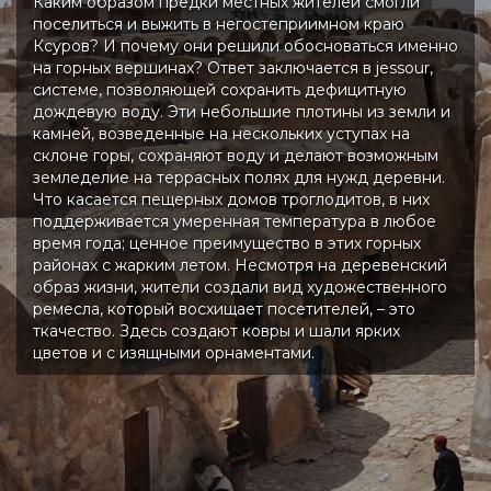
Каким образом предки местных жителей смогли
поселиться и выжить в негостеприимном краю
Ксуров? И почему они решили обосноваться именно
на горных вершинах? Ответ заключается в jessour,
системе, позволяющей сохранить дефицитную
дождевую воду. Эти небольшие плотины из земли и
камней, возведенные на нескольких уступах на
склоне горы, сохраняют воду и делают возможным
земледелие на террасных полях для нужд деревни.
Что касается пещерных домов троглодитов, в них
поддерживается умеренная температура в любое
время года; ценное преимущество в этих горных
районах с жарким летом. Несмотря на деревенский
образ жизни, жители создали вид художественного
ремесла, который восхищает посетителей, – это
ткачество. Здесь создают ковры и шали ярких
цветов и с изящными орнаментами.