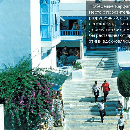
Побережье Карфаге
место с поразител
разрушенный, а за
сегодня модным го
деревушка Сиди-Бу
бы расталкивают др
этими вдохновляющ