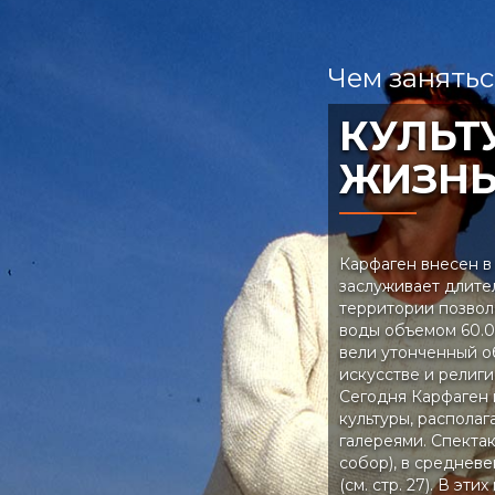
Чем занятьс
КУЛЬТ
ЖИЗН
Карфаген внесен 
заслуживает длите
территории позвол
воды объемом 60.0
вели утонченный о
искусстве и религ
Сегодня Карфаген 
культуры, распол
галереями. Спекта
собор), в среднев
(см. стр. 27). В эт