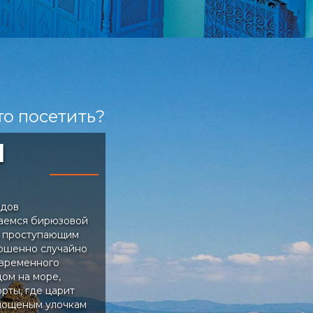
то посетить?
Я
одов
гаемся бирюзовой
и проступающим
ершенно случайно
овременного
дом на море,
рты, где царит
 мощеным улочкам