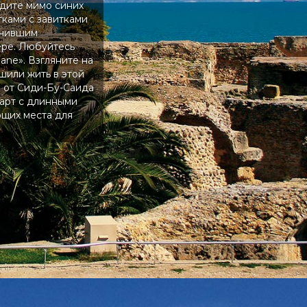
дите мимо синих
тками с завитками
лучившим
ере. Любуйтесь
ane». Взгляните на
шили жить в этой
 от Сиди-Бу-Саида
март с длинными
ющих места для