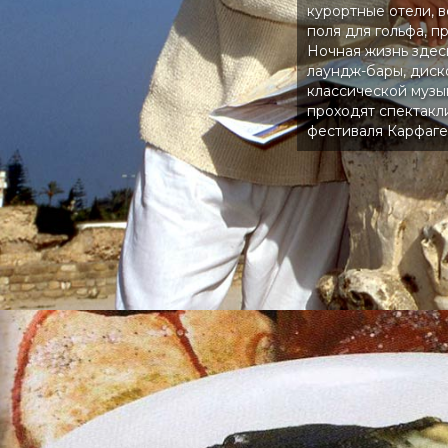
курортные отели, 
поля для гольфа, п
Ночная жизнь здес
лаундж-бары, диск
классической музы
проходят спектакл
фестиваля Карфаг