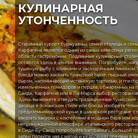
КУЛИНАРНАЯ
УТОНЧЕННОСТЬ
Старинный курорт буржуазных семей столицы и сем
Карфагена является одним из самых известных регио
области гастрономии. Подлинные кулинарные столи
остаются здесь в центре внимания. Попробуйте, нап
тушеную рыбу с оливками и засахаренным лимоном. 
блюда можно заказать тунисский tajine, пышный омл
сыром, напоминающий испанскую тортилью, и mechou
измельченных помидоров и перцев, обжаренных на г
Саиде, Карфагене или в Ла-Марса выбор ресторанов
Здесь вы можете отведать традиционные тунисские 
дворца в османском стиле или блюда изобретательн
средиземноморской кухни в шикарном ресторане с 
заказать закуски с коктейлями в модном баре или х
непринужденной атмосфере итальянского ресторана
в Сиди-Бу-Саид, попробуйте bambalouni, большой го
затем попейте чая с мятой и кедровыми орехами в з