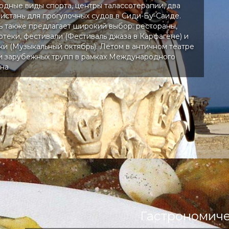
водные виды спорта, центры талассотерапии, два
ристань для прогулочных судов в Сиди-Бу-Саиде.
ь также предлагает широкий выбор: рестораны,
отеки, фестивали (Фестиваль джаза в Карфагене) и
ки (Музыкальный октябрь). Летом в античном театре
и зарубежных трупп в рамках Международного
ена
Гастрономиче