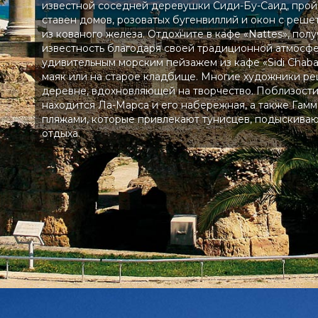
известной соседней деревушки Сиди-Бу-Саид, прой
ставен домов, розоватых бугенвиллий и окон с реше
из кованого железа. Отдохните в кафе «Nattes», по
известность благодаря своей традиционной атмосф
удивительным морским пейзажем из кафе «Sidi Chaba
маяк или на старое кладбище. Многие художники ре
деревне, вдохновляющей на творчество. Поблизости
находится Ла-Марса и его набережная, а также Гам
пляжами, которые привлекают тунисцев, подыскива
отдыха.