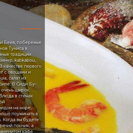
ьи Беев, побережье
нов Туниса в
чные традиции
ример, kabkabou,
В качестве первого
ет с овощами и
ia, салат из
риле. В Сиди-Бу-
 очень широк.
блюда в стенах
ой
видом на море,
орошо поужинать в
. Когда вы будете
рячий пончик, а
наменитом кафе