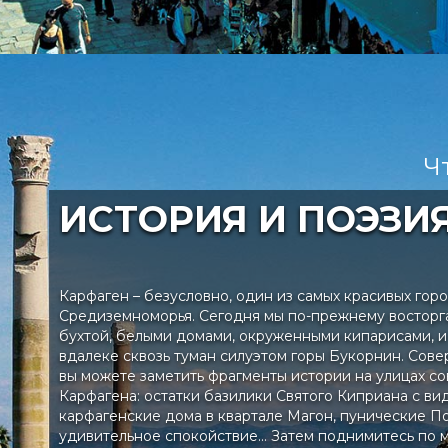
Ч
ИСТОРИЯ И ПОЭЗИ
Карфаген – безусловно, один из самых красивых гор
Средиземноморья. Сегодня мы по-прежнему востор
бухтой, белыми домами, окруженными кипарисами, 
вдалеке сквозь туман силуэтом горы Букорнин. Сов
вы можете заметить фрагменты истории на улицах с
Карфагена: остатки базилики Святого Киприана с ви
карфагенские дома в квартале Магон, пунические По
удивительное спокойствие... Затем поднимитесь по