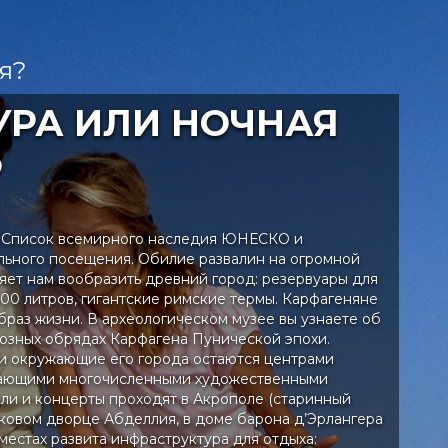
я?
УРА ИЛИ НОЧНАЯ
Ь
в Список всемирного наследия ЮНЕСКО и
льного посещения. Обилие развалин на огромной
яет нам вообразить древний город: резервуары для
00 литров, гигантские римские термы. Карфагеняне
браз жизни. В археологическом музее вы узнаете об
иозных обрядах Карфагена Пунической эпохи.
и окружающие его города остаются центрами
агающими многочисленными художественными
кли и концерты проходят в Акрополе (старинный
ековом дворце Абделлия, в доме барона д’Эрлангера
их местах развита инфраструктура для отдыха: