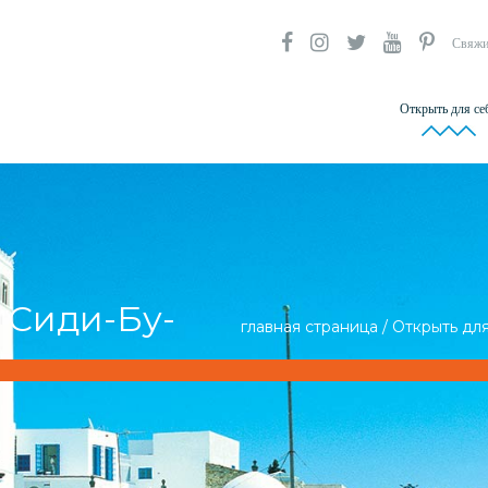
Свяжи
Открыть для се
 Сиди-Бу-
главная страница
/
Открыть дл