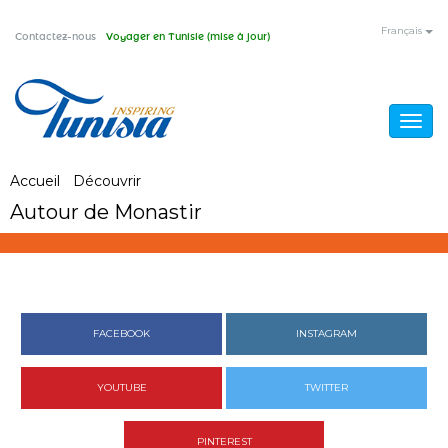
Aller
Français
Contactez-nous
Voyager en Tunisie (mise à jour)
au
contenu
principal
Togg
navig
Vous
Accueil
/
Découvrir
/
Autour de Monastir
Autour de Monastir
êtes
ici
FACEBOOK
INSTAGRAM
YOUTUBE
TWITTER
PINTEREST