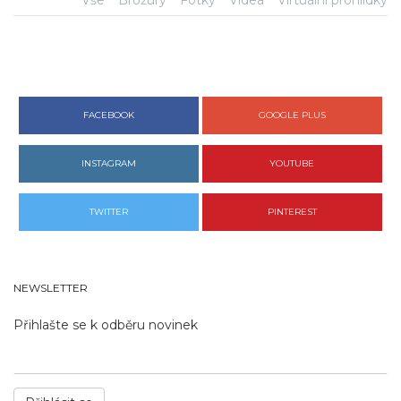
Vše
Brožury
Fotky
Videa
Virtuální prohlídky
FACEBOOK
GOOGLE PLUS
INSTAGRAM
YOUTUBE
TWITTER
PINTEREST
NEWSLETTER
Přihlašte se k odběru novinek