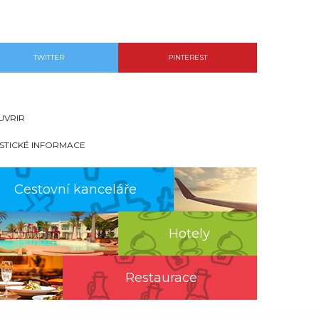
TWITTER
PINTEREST
UVRIR
ISTICKÉ INFORMACE
Cestovní kanceláře
Hotely
Restaurace