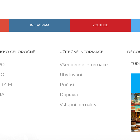
INSTAGRAM
YOUTUBE
ISKO CELOROČNĚ
UŽITEČNÉ INFORMACE
DÉCO
TUR
RO
Všeobecné informace
TO
Ubytování
DZIM
Počasí
MA
Doprava
Vstupní formality