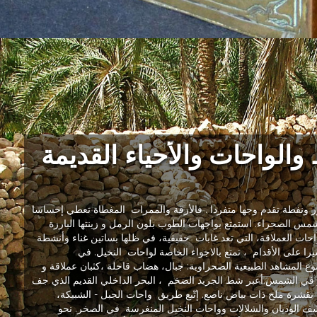
الواحات والأحياء القديمة
زر ونفطة تقدم وجها متفردا . فالأزقة والممرات المغطاة تعطي إحساسا
مس الصحراء. استمتع بواجهات الطوب بلون الرمل و زينتها البارزة
لواحات العملاقة، التي تعد غابات حقيقية، في ظلها بساتين غناء وأنشطة
را على الأقدام ، تمتع بالاجواء الخاصة لواحات النخيل. في
 المشاهد الطبيعية الصحراوية: جبال، هضاب قاحلة ،كثبان عملاقة و
لؤ في الشمس.أعبر شط الجريد الضخم ، البحر الداخلي القديم الذي جف
شرة ملح ذات بياض ناصع. إتّبع طريق واحات الجبل - الشبيكة،
ف الوديان والشلالات وواحات النخيل المنغرسة في الصخر. نحو