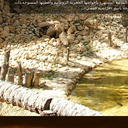
لمدينة المشتهرة بأحواضها الحجرية الرومانية وأغطيتها المنسوجة ذات
روفة باسم «فرّاشية قفصي».