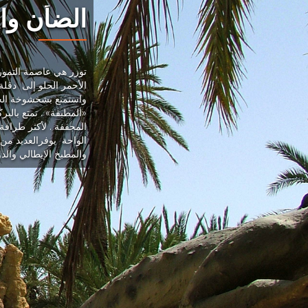
الضأن وا
توزر هي عاصمة التمور
الأحمر الحلو إلى دقلة 
واستمتع بشخشوخة الج
«المطبقة» . تمتع بال
المجففة . لأكثر طراف
الواحة يوفرالعديد من 
والمطبخ الإيطالي والد