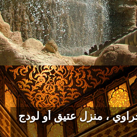
وي ، منزل عتيق أو لودج