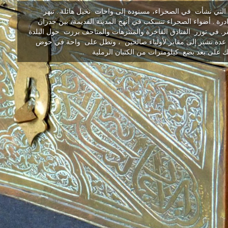
التي نشأت في الصحراء، مسنودة إلى واحات نخيل هائلة . تبهر
رة . أضواء الصحراء تنسكب في أنهج المدينة القديمة، بين جدران
ر. في توزر الفنادق الفاخرة والمنتزهات والمتاحف برزت حول البلدة
 عدة تشير إلى مقابر لأولياء صالحين ، وتطل على واحة في حوض
 على بعد بضع كيلومترات من الكثبان الرملية ...