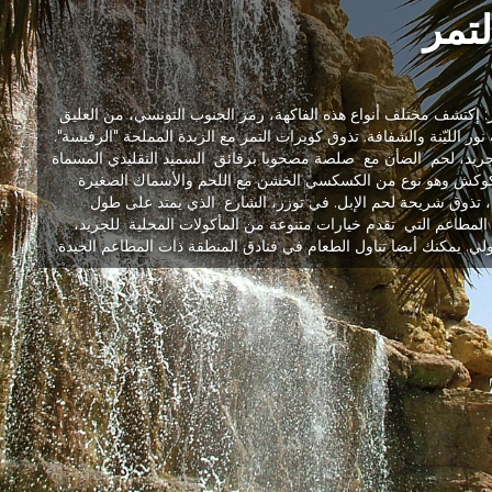
لتمر
: إكتشف مختلف أنواع هذه الفاكهة، رمز الجنوب التونسي، من العليق
نور الليّنة والشفافة. تذوق كويرات التمر مع الزبدة المملحة "الرفيسة".
ريد، لحم الضأن مع صلصة مصحوبا برقائق السميد التقليدي المسماة
بركوكش وهو نوع من الكسكسي الخشن مع اللحم والأسماك الصغيرة
ة، تذوق شريحة لحم الإبل. في توزر، الشارع الذي يمتد على طول
المطاعم التي تقدم خيارات متنوعة من المأكولات المحلية للجريد،
ولي. يمكنك أيضا تناول الطعام في فنادق المنطقة ذات المطاعم الجيدة.