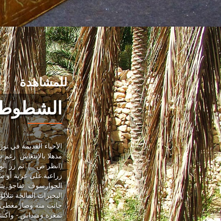
للمشاهدة
الشطوط و
الأحياء القديمة في تو
مذهلا بالإنتعاش رغم ش
(انظر ص ...). ثم زر ا
زراعية.على عربة أو سي
الجوارسوف تفاجؤ بتنوع
البحيرات المالحة تتلأ
جانب منه وصارمغطى بق
تمغزة وميداس - واكتش