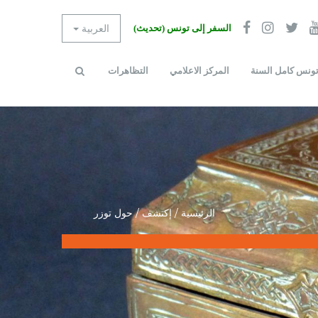
العربية
السفر إلى تونس (تحديث)
ونس كامل السنة
المركز الاعلامي
التظاهرات
استمارة
بحث
البحث
الرئيسية
/
إكتشف
/
حول توزر