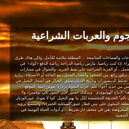
وم والعربات الشراعية
احات والفضاءات الشاسعة ... المنطقة ملائمة للتأمل. ولكن هناك طرق
اء. إذا كنت رياضيا، مارس رياضة الدراجة رباعية الدفع «كواد» في
الجمل ، أو العربة الشراعية على شط الجريد، والتجوال في مسارات
كور رائع من الصخور وأشجار النخيل . مع العائلة أو الأصدقاء، زيارة
تختلط الدينصورات وتاريخ الأديان.تسلق الحبال في أشجار النخيل في
عش من جديد أجواء فلم حرب النجوم بزيارة موس إسبا الموقع
ا الإنتاج الهوليوودي . ويمكنك حضور جني التمور (في نوفمبر)، ولا
الم" الحديقة المخصصة لكل ما يهم النخيل. كما لا يفوتك عبورالوديان
نطقة المتلوي على متن قطار عتيق"السحلية الحمراء". واستمتع برؤية
ينة المعروضة بفن في متحف دار شريط ، أو أدوات الحياة اليومية في
الشعبية.