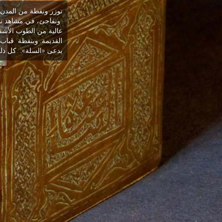
توزر ونفطة من المدن 
وتفاجئ، في مشاهد ناد
عالية من الطوب الأشق
القديمة. وبنفطة قباب
يدعى «السلة». كل ذلك