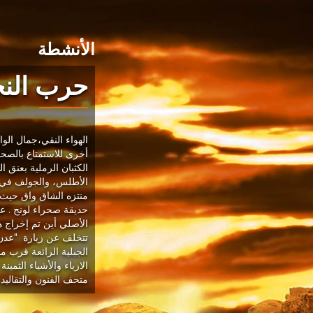
الأنشطة
حرب النج
الهواء النقي،جمال الو
أخرى للاستمتاع بالصحر
الكثبان الرملية بعنق 
الأطلس، والجولف في دي
منتزه الشاق واق حيث 
حديقة صحراء لونج . 
الأصلي أين تم إخراج هذ
تتخلف عن زيارة "عدن ب
الجبلية الرائعة قرب م
الازياء والأشياء الثم
متحف الفنون والتقاليد 