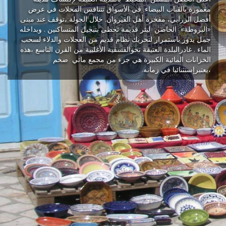
مغمورة بالقباب البيضاء. في الأسواق تتنافس المحلات في عرض
أفضل الزرابي، مفخرة أهل القيروان. خلال الجولة ،توقف عند مبنى
«البروطة» الحاضن لبئر قديمة تحظى بتبجيل المتساكنين . وبداخله
جمل يدور باستمرار لتحريك نظام قديم من العجلات والدلاء لسحب
الماء . غادرالبلدة العتيقة نحوالفسقية الأغلبية من القرن التاسع ،هذه
الخزانات المائية الكبيرة هي جزء من مجمع مائي ضخم
،يعتبرإستثنائيا في زمانه.