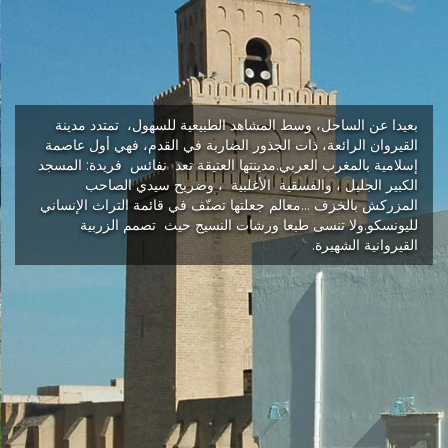
بعيدا عن الساحل، وسط المشاهد الطبيعية للسهول، تمتدد مدينة
القيروان الرائعة، ذات الجذور الضاربة في القدم، فهي أول عاصمة
إسلامية بالمغرب العربي.مدينتها العتيقة تعد نفائس فريدة: المسجد
الكبير الجليل ، والفسقية الأغلبية ، وضريح سيدي الصاحب
المزركش بالخزف ...معالم جعلتها تصنّف في قائمة التراث الإنساني
لليونسكو.ولا تنسى طبعا ورشات النسيج حيث تصمم الزربية
القيروانية الشهيرة.