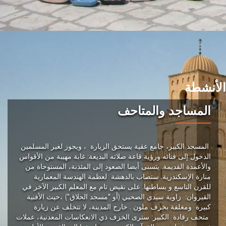
الأنشطة
المساجد والمتاحف
المسجد الكبير، جامع عقية يستحق الزيارة ، ويجوز لغير المسلمين
الدخول إلى فنائه ورؤية قاعة صلاته البديعة: غابة مهيبة من الأقواس
والأعمدة القديمة. يتسنى أيضا الصعود إلى المئذنة، المستوحاة من
منارة الإسكندرية. ستصاب بالدهشة لعظمة الهندسة المعمارية
للقرن التاسع و بساطتها. على نقيض تام مع المعلم الكبير الآخر في
القيروان: زاوية سيدي الصحبي (أو "مسجد الحلاق") ،حيث الأفنية
كبيرة ومغلفة بخزف ملون . خارج المدينة، لا تتخلف عن زيارة
متحف رقادة الكبير: سترى الخزف ذي الانعكاسات المعدنية، عملات