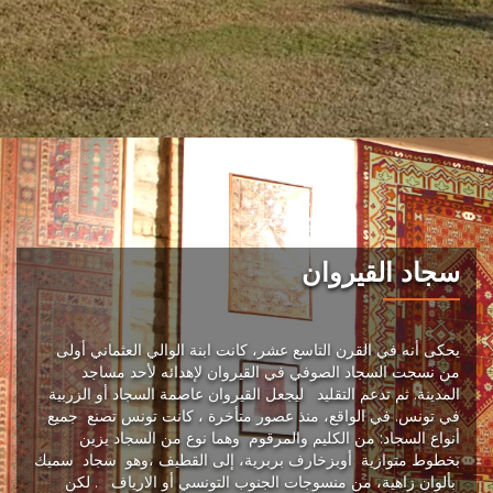
سجاد القيروان
يحكى أنه في القرن التاسع عشر، كانت ابنة الوالي العثماني أولى
من نسجت السجاد الصوفي في القيروان لإهدائه لأحد مساجد
المدينة. ثم تدعم التقليد ليجعل القيروان عاصمة السجاد أو الزربية
في تونس. في الواقع، منذ عصور متأخرة ، كانت تونس تصنع جميع
أنواع السجاد: من الكليم والمرقوم وهما نوع من السجاد يزين
بخطوط متوازية أوبزخارف بربرية، إلى القطيف ،وهو سجاد سميك
بألوان زاهية، من منسوجات الجنوب التونسي أو الارياف . لكن