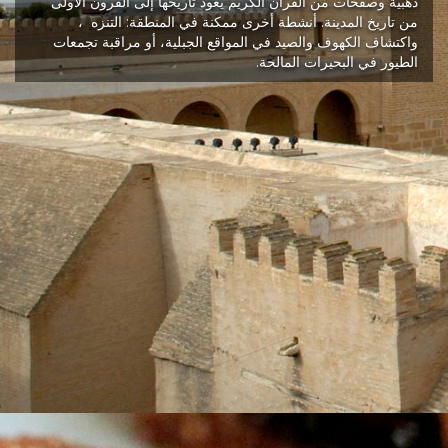
ذهبية وصفحات من القرآن الكريم يعود تاريخها إلى القرون الأولى
من تاريخ المدينة. أنشطة أخرى ممكنة في المنطقة: التنزه ،
واكتشاف الكهوف والصيد في المواقع الجبلية، أو مراقبة تجمعات
الطيور في البحيرات المالحة.