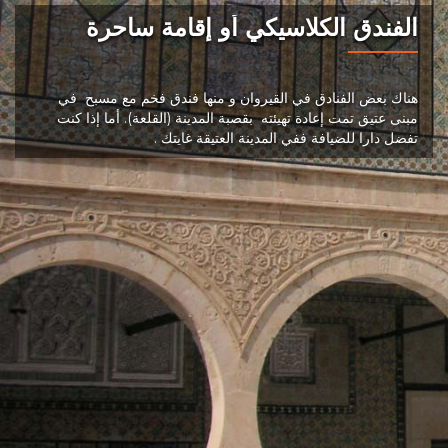
الفندق الكلاسيكي أو إقامة ساحرة
هناك بعض الفنادق في القيروان و منها فندق فخم مع مسبح في
مبنى عتيق تمت إعادة تهيئته بقصبة المدينة (القلعة). أما إذا كنت
تفضل دارا للضيافة ففي المدينة العتيقة غايتك .