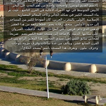
تأسست القيروان سنة 670 ميلادي ، أثناء الفتح الإسلامي لإفريقية
(الاسم القديم لتونس). وأصبحت واحدة من أهم المدن في البحر
الأبيض المتوسط في عهد الأمراء الأغالبة في القرن التاسع ، حيث تم
بناء المسجد الكبير في شكله الحالي.وكأحد المعالم المعمارية
الإسلامية الأولى بالمغرب العربي، كان أنموذجا لكثير من المساجد
إلى حدود الأندلس. متحف رقادة يضم قطعا رائعة من هذا العصر
الذهبي الذي دام قرنين . في المراحل التالية، حافظت القيروان
على مكانتها الدينية. بالإضافة إلى مسجد عقبة الكبير تضم ضريحا
لصحابي سابق للنبي (ص)،سيدي الصحبي: هذا المعلم الرائع بني في
القرن السابع عشر، ويتألف من عدة ساحات وغرف مزينة بلوحات
وخزف ملون . ويعرف هذا المسجد باسم "مسجد الحلاق".