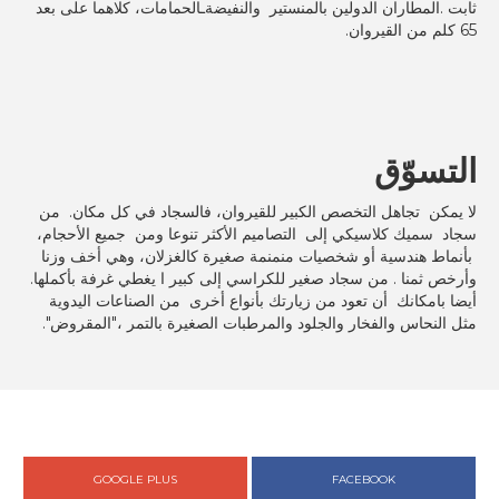
ثابت .المطاران الدولين بالمنستير والنفيضةـالحمامات، كلاهما على بعد
65 كلم من القيروان.
التسوّق
لا يمكن تجاهل التخصص الكبير للقيروان، فالسجاد في كل مكان. من
سجاد سميك كلاسيكي إلى التصاميم الأكثر تنوعا ومن جميع الأحجام،
بأنماط هندسية أو شخصيات منمنمة صغيرة كالغزلان، وهي أخف وزنا
وأرخص ثمنا . من سجاد صغير للكراسي إلى كبير ا يغطي غرفة بأكملها.
أيضا بامكانك أن تعود من زيارتك بأنواع أخرى من الصناعات اليدوية
مثل النحاس والفخار والجلود والمرطبات الصغيرة بالتمر ،"المقروض".
GOOGLE PLUS
FACEBOOK