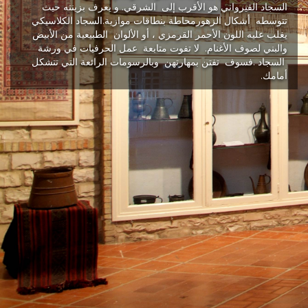
السجاد القيرواني هو الأقرب إلى الشرقي. و يعرف بزينته حيث
تتوسطه أشكال الزهورمحاطة بنطاقات موازية.السجاد الكلاسيكي
يغلب عليه اللون الأحمر القرمزي ، أو الألوان الطبيعية من الأبيض
والبني لصوف الأغنام. لا تفوت متابعة عمل الحرفيات في ورشة
السجاد .فسوف تفتن بمهارتهن وبالرسومات الرائعة التي تتشكل
أمامك.