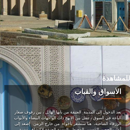
للمشاهدة
الأسواق والقباب
بعد الدخول إلى المدينة العتيقة من بابها الهائل ، بين رفوف صغار
الباعة في السوق ، تنقل بين الانهج ذات الواجهات البيضاء والأبواب
الزرقاء الشاحبة، هنا ستشعر بأجواء من خارج الزمن . إصعد إلى
أعلى الحصن المسنن المحيط بالمدينة العتيقة لإكتشاف مدينة