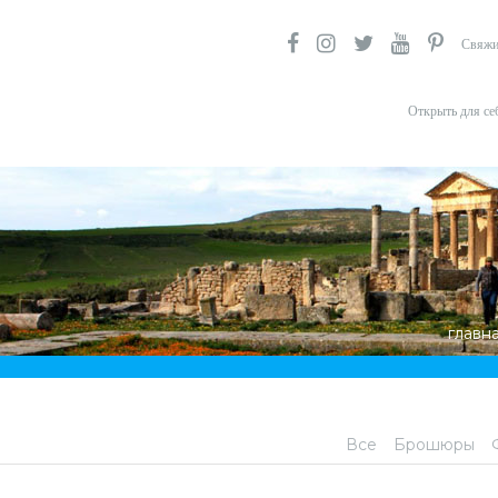
Свяжи
Открыть для се
главн
Все
Брошюры