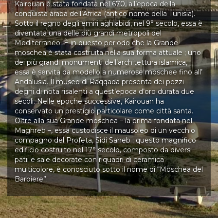
Kairouan è stata fondata nel 670, all’epoca della
conquista araba dell’Africa (antico nome della Tunisia).
Sotto il regno degli emiri aghlabidi, nel 9° secolo, essa è
diventata una delle più grandi metropoli del
Mediterraneo. È in questo periodo che la Grande
moschea è stata costruita nella sua forma attuale ; uno
dei più grandi monumenti dell’architettura islamica,
essa è servita da modello a numerose moschee fino all’
Andalusia. Il museo di Raqqada presenta dei pezzi
degni di nota risalenti a quest’epoca d’oro durata due
secoli. Nelle epoche successive, Kairouan ha
conservato un prestigio particolare come città santa.
Oltre alla sua Grande moschea – la prima fondata nel
Maghreb –, essa custodisce il mausoleo di un vecchio
compagno del Profeta, Sidi Saheb ; questo magnifico
edificio costruito nel 17° secolo, composto da diversi
patii e sale decorate con riquadri di ceramica
multicolore, è conosciuto sotto il nome di “Moschea del
Barbiere”.