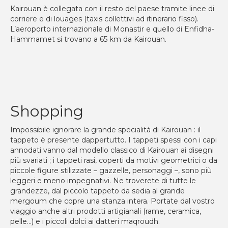
Kairouan è collegata con il resto del paese tramite linee di
corriere e di louages (taxis collettivi ad itinerario fisso).
L’aeroporto internazionale di Monastir e quello di Enfidha-
Hammamet si trovano a 65 km da Kairouan.
Shopping
Impossibile ignorare la grande specialità di Kairouan : il
tappeto è presente dappertutto. I tappeti spessi con i capi
annodati vanno dal modello classico di Kairouan ai disegni
più svariati ; i tappeti rasi, coperti da motivi geometrici o da
piccole figure stilizzate – gazzelle, personaggi –, sono più
leggeri e meno impegnativi. Ne troverete di tutte le
grandezze, dal piccolo tappeto da sedia al grande
mergoum che copre una stanza intera. Portate dal vostro
viaggio anche altri prodotti artigianali (rame, ceramica,
pelle…) e i piccoli dolci ai datteri maqroudh.