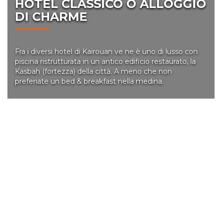
HOTEL CLASSICO O ALLOGGIO
DI CHARME
Fra i diversi hotel di Kairouan ve ne è uno di lusso con
piscina ristrutturata in un antico edificio restaurato, la
Kasbah (fortezza) della città. A meno che non
preferiate un bed & breakfast nella medina.