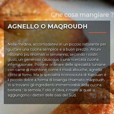
Che cosa mangiare ?
AGNELLO O MAQROUDH
Nella medina, accomodatevi in un piccolo ristorante per
gustare una cucina semplice e a buon prezzo. Alcuni
ristoranti più rinomati vi serviranno, secondo i vostri
gusti, un generoso couscous o una ricercata cucina
internazionale. Potrete ordinare delle specialità tunisine
con carne di montone come il mosli allouche, agnello
cotto al forno. Ma la specialità riconosciuta di Kairouan è
il piccolo dolce a forma di losanga chiamato maqroudh.
Vi si trovano gli ingredienti immemorabili della cucina
berbera : la semola, l’ olio d’ oliva, il miele ai quali si
aggiungono i datteri delle oasi del Sud.