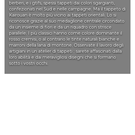
berberi, e i gtifs, spessi tappeti dai colori sgargianti,
confezionati nel Sud e nelle campagne. Ma il tappeto di
Kairouan è molto più vicino ai tappeti orientali. Lo si
riconosce grazie al suo medaglione centrale circondato
da un insieme di fiori e da un riquadro con strisce
parallele. I più classici hanno come colore dominante il
rosso cremisi, o al contrario le tinte naturali bianche e
marroni della lana di montone. Osservate il lavoro degli
artigiani in un atelier di tappeti : sarete affascinati dalla
loro abilità e dai meravigliosi disegni che si formano
sotto i vostri occhi.