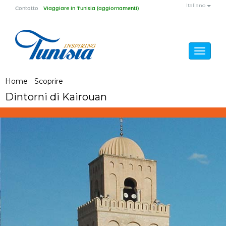
Salta al contenuto principale
Italiano
Contatto
Viaggiare in Tunisia (aggiornamenti)
Toggle
navigat
Tu sei qui
Home
/
Scoprire
/
Dintorni di Kairouan
Dintorni di Kairouan