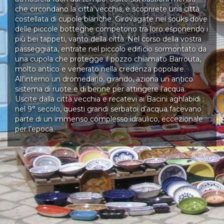
che circondano la città vecchia, e scoprirete una città
costellata di cupole bianche. Girovagate nei souks dove
delle piccole botteghe competono tra loro esponendo i
più bei tappeti, vanto della città. Nel corso della vostra
passeggiata, entrate nel piccolo edificio sormontato da
una cupola che protegge il pozzo chiamato Barrouta,
molto antico e venerato nella credenza popolare.
All’interno un dromedario, girando, aziona un antico
sistema di ruote e di benne per attingere l’acqua.
Uscite dalla città vecchia e recatevi ai Bacini aghlabidi :
nel 9° secolo, questi grandi serbatoi d’acqua facevano
parte di un immenso complesso idraulico, eccezionale
per l’epoca.