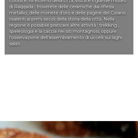
colorate. All’esterno della città, visitate il grande museo
di Raqqada : troverete delle ceramiche dai riflessi
metallici, delle monete d’oro e delle pagine del Corano
risalenti ai primi secoli della storia della città. Nella
regione è possibile praticare altre attività : trekking ,
speleologia e la caccia nei siti montagnosi, oppure
l’osservazione dell’assembramento di uccelli sui laghi
salati.