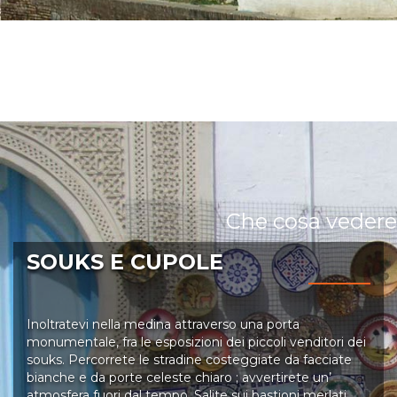
Che cosa vedere
SOUKS E CUPOLE
Inoltratevi nella medina attraverso una porta
monumentale, fra le esposizioni dei piccoli venditori dei
souks. Percorrete le stradine costeggiate da facciate
bianche e da porte celeste chiaro ; avvertirete un’
atmosfera fuori dal tempo. Salite sui bastioni merlati