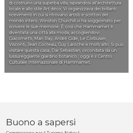
di costruirvi una superba villa, ispirandosi all’architettura
locale e allo stile Art déco. Vi organizzava dei brillanti
ricevimenti in cui si ritrovano artisti e scrittori del
mondo intero. Winston Churchill vi ha soggiornato per
scrivere le sue memorie. È così che Hammamet è
diventata una città alla moda, accogliendovi
Giacometti, Man Ray, André Gide, Le Corbusier,
Visconti, Jean Cocteau, Guy Laroche e molti altri. Si può
visitare questa casa, Dar Sebastian, circondata da un
lussureggiante giardino botanico ; oggi è il Centro
Culturale Internazionale di Hammamet.
Buono a sapersi