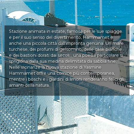
Stazione animata in estate, famosa per le sue spiagge
e per il suo senso del divertimento, Hammamet è
anche una piccola città dall’impronta genuina. Un mare
turchese, dei profumi di gelsomino, delle case bianche
e dei bastioni dorati dai secoli… una poesia particolare si
sprigiona dalla sua medina delimitata da sabbia fine.
Nelle vicinanze la nuova stazione di Yasmine
Hammamet offre una cornice più contemporanea,
mentre i boschi e i giardini di limoni renderanno felici gli
amanti della natura.