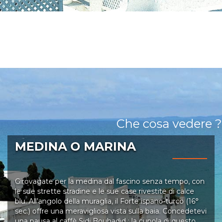
Che cosa vedere ?
MEDINA O MARINA
Girovagate per la medina dal fascino senza tempo, con
le sue strette stradine e le sue case rivestite di calce
blu. All’angolo della muraglia, il Forte ispano-turco (16°
sec.) offre una meravigliosa vista sulla baia. Concedetevi
una pausa al caffè Sidi Bouhadid : la cupola di questo