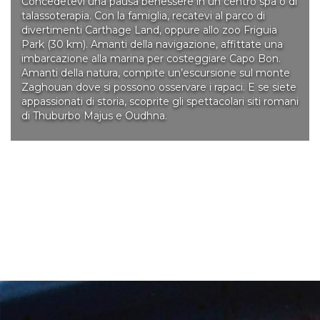
Concedetevi una pausa benessere in un centro spa o di
talassoterapia. Con la famiglia, recatevi al parco di
divertimenti Carthage Land, oppure allo zoo Friguia
Park (30 km). Amanti della navigazione, affittate una
imbarcazione alla marina per costeggiare Capo Bon.
Amanti della natura, compite un’escursione sul monte
Zaghouan dove si possono osservare i rapaci. E se siete
appassionati di storia, scoprite gli spettacolari siti romani
di Thuburbo Majus e Oudhna.