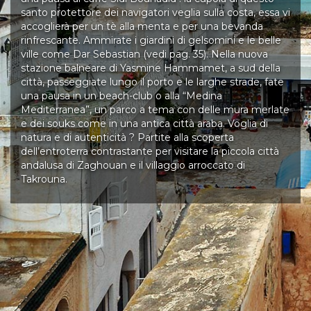
santo protettore dei navigatori veglia sulla costa, essa vi
accoglierà per un tè alla menta e per una bevanda
rinfrescante. Ammirate i giardini di gelsomini e le belle
ville come Dar Sebastian (vedi pag. 35). Nella nuova
stazione balneare di Yasmine Hammamet, a sud della
città, passeggiate lungo il porto e le larghe strade, fate
una pausa in un beach-club o alla “Medina
Mediterranea”, un parco a tema con delle mura merlate
e dei souks come in una antica città araba. Voglia di
natura e di autenticità ? Partite alla scoperta
dell’entroterra contrastante per visitare la piccola città
andalusa di Zaghouan e il villaggio arroccato di
Takrouna.