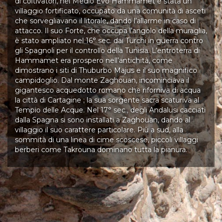
di coltivatori, nel Medio Evo Hammamet è stata un
villaggio fortificato, occupato da una comunità di asceti
che sorvegliavano il litorale, dando l’allarme in caso di
attacco. Il suo Forte, che occupa l’angolo della muraglia,
è stato ampliato nel 16° sec. dai Turchi in guerra contro
gli Spagnoli per il controllo della Tunisia. L’entroterra di
Hammamet era prospero nell’antichità, come
dimostrano i siti di Thuburbo Majus e il suo magnifico
campidoglio. Dal monte Zaghouan, incominciava il
gigantesco acquedotto romano che riforniva di acqua
la città di Cartagine ; la sua sorgente sacra scaturiva al
Tempio delle Acque. Nel 17° sec., degli Andalusi cacciati
dalla Spagna si sono installati a Zaghouan, dando al
villaggio il suo carattere particolare. Più a sud, alla
sommità di una linea di cime scoscese, piccoli villaggi
berberi come Takrouna dominano tutta la pianura.