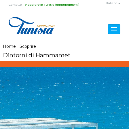
Salta al contenuto principale
Italiano
Contatto
Viaggiare in Tunisia (aggiornamenti)
Toggle
navigat
Tu sei qui
Home
/
Scoprire
/
Dintorni di Hammamet
Dintorni di Hammamet