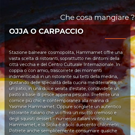
Che cosa mangiare ?
OJJA O CARPACCIO
Stazione balneare cosmopolita, Hammamet offre una
vasta scelta di ristoranti, soprattutto nei dintorni della
città vecchia e del Centro Culturale Internazionale. In
coppia o con amici, trascorrete dei momenti
indimenticabili in un ristorante sui tetti della medina,
gustando delle specialità della cucina mediterranea. In
un patio, in una dolce serata d’estate, condividete un
pasto a base di pesce appena pescato. Preferite una
cornice più chic e contemporanea alla marina di
Yasmine Hammamet. Oppure scegliete un autentico
ristorante italiano che vi offrirà un risotto cremoso e
degli squisiti dessert – numerosi italiani vivono ad
Hammamet, e la Sicilia è a solo duecento chilometri.
Potrete anche semplicemente consumare qualche