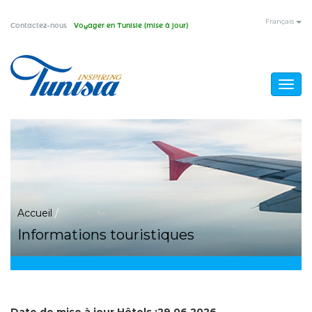
Aller
Français
Contactez-nous
Voyager en Tunisie (mise à jour)
au
contenu
principal
Togg
navig
Vous
Accueil
/
Informations touristiques
êtes
ici