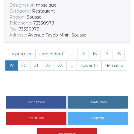
Désignation
mosaique
Catégorie:
Restaurant
Région:
Sousse
Téléphone:
73330979
Fax:
73330979
Adresse:
Avenue Tayeb Mhiri. Sousse
« premier
‹ précédent
…
15
16
17
18
19
20
21
22
23
…
suivant ›
dernier »
FACEBOOK
INSTAGRAM
YOUTUBE
TWITTER