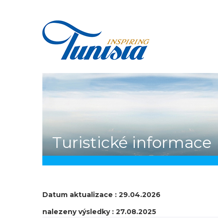
Skip
to
main
content
You
Turistické informace
are
here
Datum aktualizace : 29.04.2026
nalezeny výsledky : 27.08.2025