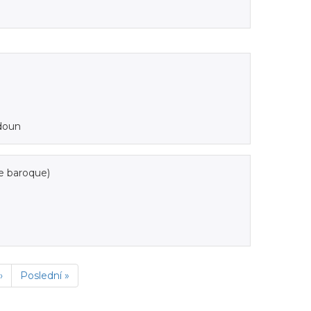
doun
le baroque)
›
Poslední »