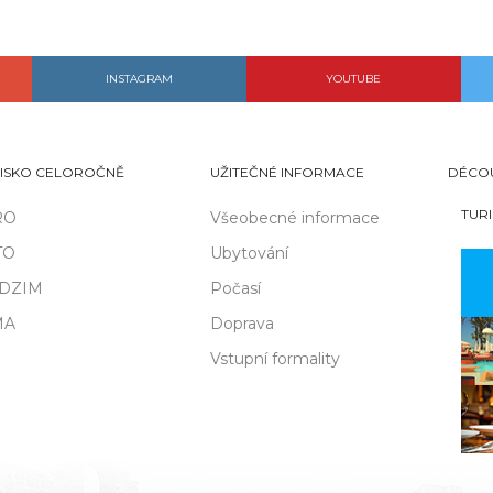
INSTAGRAM
YOUTUBE
ISKO CELOROČNĚ
UŽITEČNÉ INFORMACE
DÉCO
TUR
RO
Všeobecné informace
TO
Ubytování
DZIM
Počasí
MA
Doprava
Vstupní formality