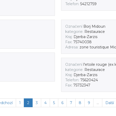
Telefon:
54212759
Označení
Borj Midoun
kategorie:
Restaurace
Kraj:
Djerba-Zarzis
Fax:
75740038
Adresa:
zone touristique Mi
Označení
l'etoile rouge (ex 
kategorie:
Restaurace
Kraj:
Djerba-Zarzis
Telefon:
75620424
Fax:
75732347
edchozí
1
2
3
4
5
6
7
8
9
…
Další 