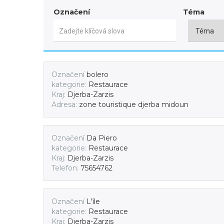
Označení
Téma
Označení
bolero
kategorie:
Restaurace
Kraj:
Djerba-Zarzis
Adresa:
zone touristique djerba midoun
Označení
Da Piero
kategorie:
Restaurace
Kraj:
Djerba-Zarzis
Telefon:
75654762
Označení
L'île
kategorie:
Restaurace
Kraj:
Djerba-Zarzis