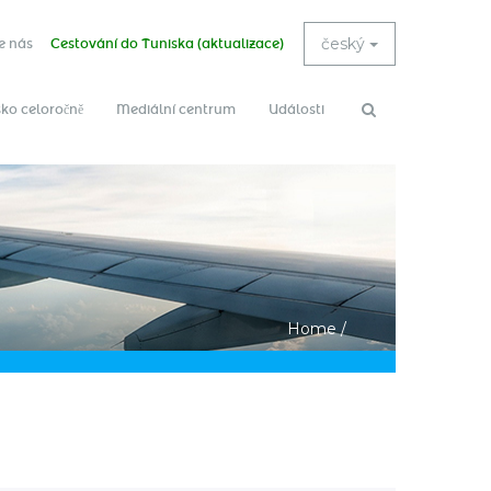
český
e nás
Cestování do Tuniska (aktualizace)
ko celoročně
Mediální centrum
Události
Search
Search
form
Home
/