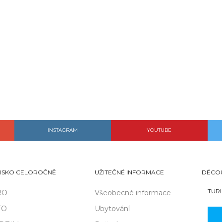
INSTAGRAM
YOUTUBE
ISKO CELOROČNĚ
UŽITEČNÉ INFORMACE
DÉCO
TUR
RO
Všeobecné informace
TO
Ubytování