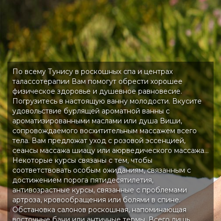
По всему Тунису в роскошных спа и центрах
талассотерапии Вам помогут обрести хорошее
физическое здоровье и душевное равновесие.
Погрузитесь в настоящую ванну молодости. Вкусите
удовольствие бурлящей ароматной ванны с
ароматизированными маслами или душа Виши,
сопровождаемого восхитительным массажем всего
тела. Вам предложат уход с розовой эссенцией,
сеансы массажа шиацу или аюрведического массажа…
Некоторые курсы связаны с тем, чтобы
соответствовать особым ожиданиям, связанным с
достижением порога пятидесятилетия,
антивозрастные курсы, связанные с проблемами
артроза, кровообращения или болями в спине.
Обстановка салонов роскошная, напоминающая
восточные бани или античные термы. Всего лишь