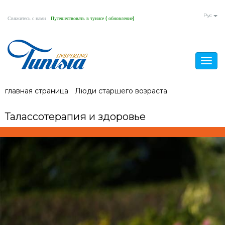
Aller
Pyc
Свяжитесь с нами
Путешествовать в тунисе ( обновление)
au
contenu
principal
Togg
navig
Vous
главная страница
/
Люди старшего возраста
/
Талассотерапия и здоровье
êtes
Талассотерапия и здоровье
ici