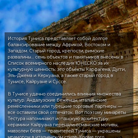
История Туниса представляет собой долгое
балансирование между Африкой, Востоком и
Западом. Старый город, крепости, римские
развалины… семь объектов и памятников внесены в
Список всемирного наследия ЮНЕСКО за их
культурную ценность: это объекты Карфагена, Дугги,
Эль-Джема и Керкуана, а также старый город в
Тунисе, Кайруане и Суссе.
В Тунисе удачно соединились влияния множества
культур. Андалузские беженцы, итальянские
ремесленники или турецкие торговые партнеры —
все оставили свой отпечаток. Вот поэтому минареты
Тестура напоминают испанскую архитектуру,
керамики Кайруана переняли османские мотивы,
мавзолеи беев — правителей Туниса — украшены
мрамором в итальянском стиле. Кроме того,