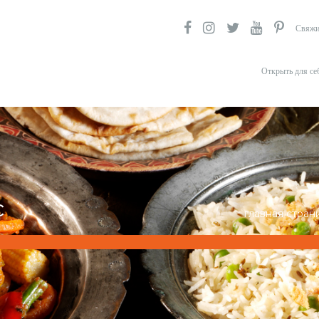
Свяжи
Открыть для се
с
главная стран