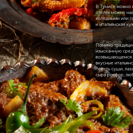
В Тунисе можно н
отелях можно на
холодными или г
и итальянская кух
Помимо традицио
изысканную сред
возвышающемся н
вкусные итальян
поесть суши, ла
сыра рокфор, лю