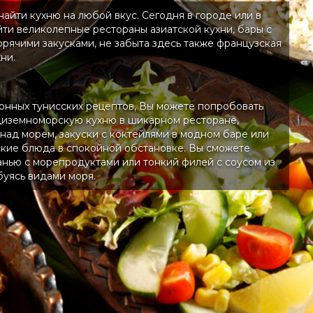
айти кухню на любой вкус. Сегодня в городе или в
йти великолепные рестораны азиатской кухни, бары с
орячими закусками, не забыта здесь также французская
ни.
нных тунисских рецептов, Вы можете попробовать
иземноморскую кухню в шикарном ресторане,
ад морем, закуски с коктейлями в модном баре или
ские блюда в спокойной обстановке. Вы сможете
занью с морепродуктами или тонкий филей с соусом из
буясь видами моря.