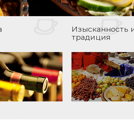
а
Изысканность 
традиция