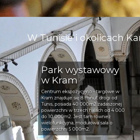
W Tunisie i okolicach Ka
Park wystawowy
w Kram
Centrum ekspozycyjno - targowe w
Kram znajduje się 8 minut drogi od
Tunis, posiada 40 000m2 zadaszonej
powierzchni w trzech halach od 4 000
do 10 000m2. Jest tam również
wielofunkcyjna, modułowa sala o
powierzchni 5 000m2.