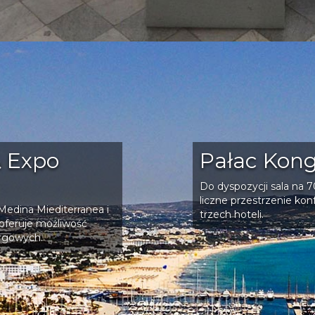
& Expo
Pałac Ko
Do dyspozycji sala na 
liczne przestrzenie ko
Medina Miediterranea i
trzech hoteli.
 oferuje możliwość
argowych.