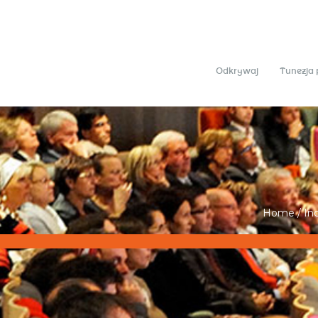
Odkrywaj
Tunezja 
Home
/
In