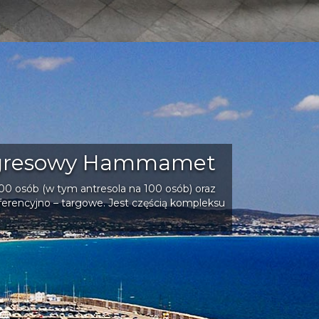
ngresowy Hammamet
700 osób (w tym antresola na 100 osób) oraz
nferencyjno – targowe. Jest częścią kompleksu