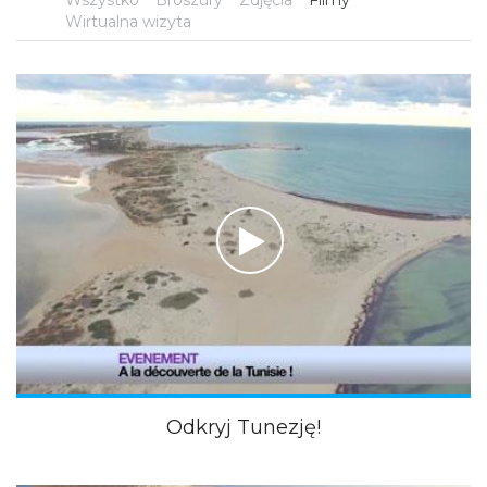
Wszystko
Broszury
Zdjęcia
Filmy
Wirtualna wizyta
Odkryj Tunezję!