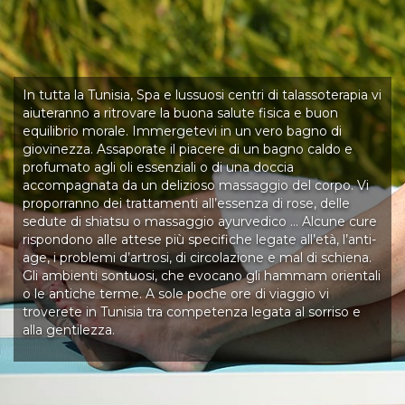
In tutta la Tunisia, Spa e lussuosi centri di talassoterapia vi
aiuteranno a ritrovare la buona salute fisica e buon
equilibrio morale. Immergetevi in un vero bagno di
giovinezza. Assaporate il piacere di un bagno caldo e
profumato agli oli essenziali o di una doccia
accompagnata da un delizioso massaggio del corpo. Vi
proporranno dei trattamenti all’essenza di rose, delle
sedute di shiatsu o massaggio ayurvedico … Alcune cure
rispondono alle attese più specifiche legate all’età, l’anti-
age, i problemi d’artrosi, di circolazione e mal di schiena.
Gli ambienti sontuosi, che evocano gli hammam orientali
o le antiche terme. A sole poche ore di viaggio vi
troverete in Tunisia tra competenza legata al sorriso e
alla gentilezza.