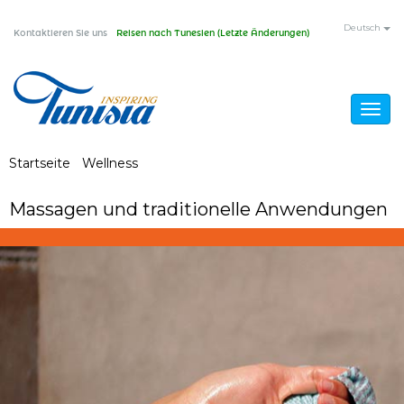
Direkt
Deutsch
Kontaktieren Sie uns
Reisen nach Tunesien (Letzte Änderungen)
zum
Inhalt
Togg
navig
Sie
Startseite
/
Wellness
/
Massagen und traditionelle
Anwendungen
sind
Massagen und traditionelle Anwendungen
hier